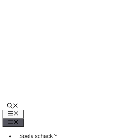
Meny
Meny
Spela schack