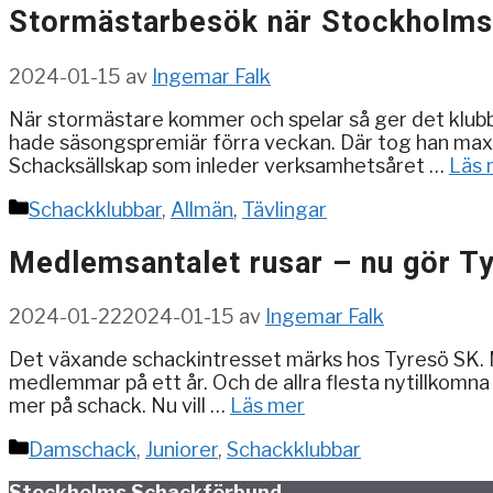
Stormästarbesök när Stockholmsk
2024-01-15
av
Ingemar Falk
När stormästare kommer och spelar så ger det klubbkv
hade säsongspremiär förra veckan. Där tog han maxim
Schacksällskap som inleder verksamhetsåret …
Läs 
Kategorier
Schackklubbar
,
Allmän
,
Tävlingar
Medlemsantalet rusar – nu gör Ty
2024-01-22
2024-01-15
av
Ingemar Falk
Det växande schackintresset märks hos Tyresö SK. M
medlemmar på ett år. Och de allra flesta nytillkomna s
mer på schack. Nu vill …
Läs mer
Kategorier
Damschack
,
Juniorer
,
Schackklubbar
Stockholms Schackförbund