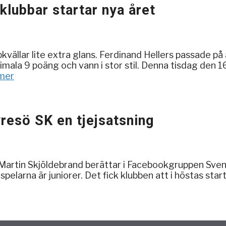
lubbar startar nya året
ällar lite extra glans. Ferdinand Hellers passade på a
ala 9 poäng och vann i stor stil. Denna tisdag den 1
mer
resö SK en tjejsatsning
artin Skjöldebrand berättar i Facebookgruppen Svensk
pelarna är juniorer. Det fick klubben att i höstas star