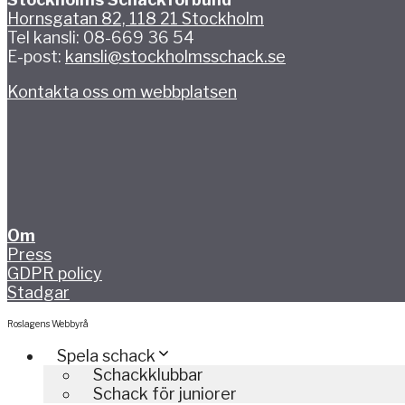
Hornsgatan 82, 118 21 Stockholm
Tel kansli: 08-669 36 54
E-post:
kansli@stockholmsschack.se
Kontakta oss om webbplatsen
Om
Press
GDPR policy
Stadgar
Roslagens Webbyrå
Spela schack
Schackklubbar
Schack för juniorer