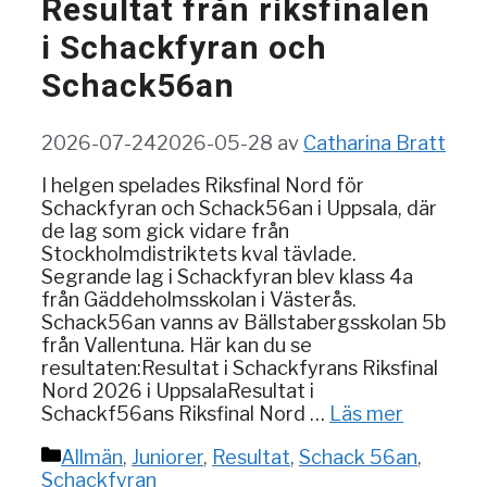
Resultat från riksfinalen
i Schackfyran och
Schack56an
2026-07-24
2026-05-28
av
Catharina Bratt
I helgen spelades Riksfinal Nord för
Schackfyran och Schack56an i Uppsala, där
de lag som gick vidare från
Stockholmdistriktets kval tävlade.
Segrande lag i Schackfyran blev klass 4a
från Gäddeholmsskolan i Västerås.
Schack56an vanns av Bällstabergsskolan 5b
från Vallentuna. Här kan du se
resultaten:Resultat i Schackfyrans Riksfinal
Nord 2026 i UppsalaResultat i
Schackf56ans Riksfinal Nord …
Läs mer
Kategorier
Allmän
,
Juniorer
,
Resultat
,
Schack 56an
,
Schackfyran