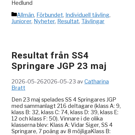
Hedlund
Kategorier
Allmän
,
Förbundet
,
Individuell tävling
,
Juniorer
,
Nyheter
,
Resultat
,
Tävlingar
Resultat från SS4
Springare JGP 23 maj
2026-05-26
2026-05-23
av
Catharina
Bratt
Den 23 maj spelades SS 4 Springares JGP
med sammanlagt 216 deltagare (klass A: 9,
klass B: 32, klass C: 74, klass D: 39, klass E:
12 och klass F: 50). Vinnare i de olika
klasserna blev: Klass A: Vidar Siger, SS 4
Springare, 7 poäng av 8 möjligaKlass B: