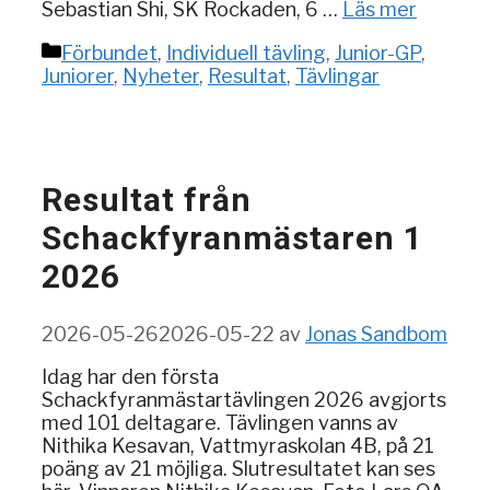
Sebastian Shi, SK Rockaden, 6 …
Läs mer
Kategorier
Förbundet
,
Individuell tävling
,
Junior-GP
,
Juniorer
,
Nyheter
,
Resultat
,
Tävlingar
Resultat från
Schackfyranmästaren 1
2026
2026-05-26
2026-05-22
av
Jonas Sandbom
Idag har den första
Schackfyranmästartävlingen 2026 avgjorts
med 101 deltagare. Tävlingen vanns av
Nithika Kesavan, Vattmyraskolan 4B, på 21
poäng av 21 möjliga. Slutresultatet kan ses