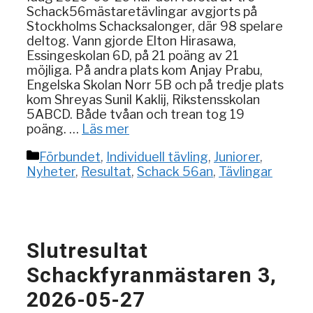
Schack56mästaretävlingar avgjorts på
Stockholms Schacksalonger, där 98 spelare
deltog. Vann gjorde Elton Hirasawa,
Essingeskolan 6D, på 21 poäng av 21
möjliga. På andra plats kom Anjay Prabu,
Engelska Skolan Norr 5B och på tredje plats
kom Shreyas Sunil Kaklij, Rikstensskolan
5ABCD. Både tvåan och trean tog 19
poäng. …
Läs mer
Kategorier
Förbundet
,
Individuell tävling
,
Juniorer
,
Nyheter
,
Resultat
,
Schack 56an
,
Tävlingar
Slutresultat
Schackfyranmästaren 3,
2026-05-27