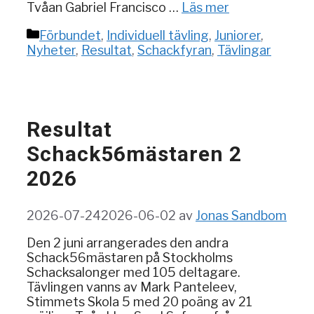
Tvåan Gabriel Francisco …
Läs mer
Kategorier
Förbundet
,
Individuell tävling
,
Juniorer
,
Nyheter
,
Resultat
,
Schackfyran
,
Tävlingar
Resultat
Schack56mästaren 2
2026
2026-07-24
2026-06-02
av
Jonas Sandbom
Den 2 juni arrangerades den andra
Schack56mästaren på Stockholms
Schacksalonger med 105 deltagare.
Tävlingen vanns av Mark Panteleev,
Stimmets Skola 5 med 20 poäng av 21