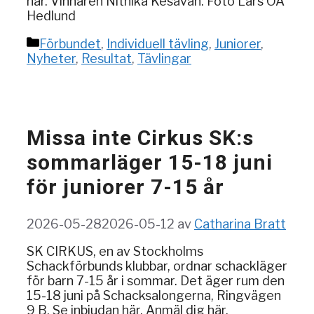
här. Vinnaren Nithika Kesavan. Foto Lars OA
Hedlund
Kategorier
Förbundet
,
Individuell tävling
,
Juniorer
,
Nyheter
,
Resultat
,
Tävlingar
Missa inte Cirkus SK:s
sommarläger 15-18 juni
för juniorer 7-15 år
2026-05-28
2026-05-12
av
Catharina Bratt
SK CIRKUS, en av Stockholms
Schackförbunds klubbar, ordnar schackläger
för barn 7-15 år i sommar. Det äger rum den
15-18 juni på Schacksalongerna, Ringvägen
9 B. Se inbjudan här. Anmäl dig här.