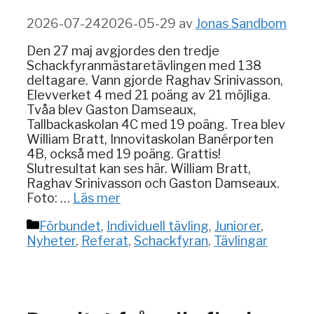
2026-07-24
2026-05-29
av
Jonas Sandbom
Den 27 maj avgjordes den tredje
Schackfyranmästaretävlingen med 138
deltagare. Vann gjorde Raghav Srinivasson,
Elevverket 4 med 21 poäng av 21 möjliga.
Tvåa blev Gaston Damseaux,
Tallbackaskolan 4C med 19 poäng. Trea blev
William Bratt, Innovitaskolan Banérporten
4B, också med 19 poäng. Grattis!
Slutresultat kan ses här. William Bratt,
Raghav Srinivasson och Gaston Damseaux.
Foto: …
Läs mer
Kategorier
Förbundet
,
Individuell tävling
,
Juniorer
,
Nyheter
,
Referat
,
Schackfyran
,
Tävlingar