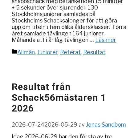
snabbschack med betänketiden 15 minuter
+ 5 sekunder över sju ronder. 130
Stockholmsjuniorer samlades på
Stockholms Schacksalonger för att göra
upp om titeln i fem olika åldersklasser. Förra
året samlade tävlingen 164 juniorer.
Måhända att i år låg tävlingen …
Läs mer
Kategorier
Allmän
,
Juniorer
,
Referat
,
Resultat
Resultat från
Schack56mästaren 1
2026
2026-07-24
2026-05-29
av
Jonas Sandbom
Idag 2026-06-29 har den första av tre