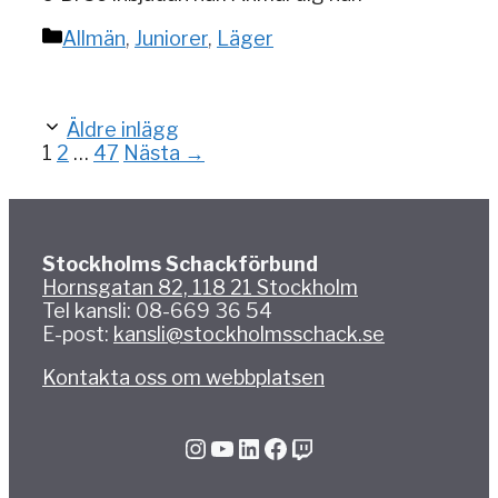
Kategorier
Allmän
,
Juniorer
,
Läger
Äldre inlägg
Sida
Sida
Sida
1
2
…
47
Nästa
→
Stockholms Schackförbund
Hornsgatan 82, 118 21 Stockholm
Tel kansli: 08-669 36 54
E-post:
kansli@stockholmsschack.se
Kontakta oss om webbplatsen
Instagram
YouTube
LinkedIn
Facebook
Twitch