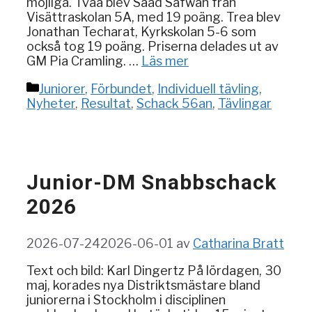
möjliga. Tvåa blev Saad Safwan från
Visättraskolan 5A, med 19 poäng. Trea blev
Jonathan Techarat, Kyrkskolan 5-6 som
också tog 19 poäng. Priserna delades ut av
GM Pia Cramling. …
Läs mer
Kategorier
Juniorer
,
Förbundet
,
Individuell tävling
,
Nyheter
,
Resultat
,
Schack 56an
,
Tävlingar
Junior-DM Snabbschack
2026
2026-07-24
2026-06-01
av
Catharina Bratt
Text och bild: Karl Dingertz På lördagen, 30
maj, korades nya Distriktsmästare bland
juniorerna i Stockholm i disciplinen