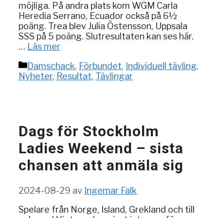
möjliga. På andra plats kom WGM Carla
Heredia Serrano, Ecuador också på 6½
poäng. Trea blev Julia Östensson, Uppsala
SSS på 5 poäng. Slutresultaten kan ses här.
…
Läs mer
Kategorier
Damschack
,
Förbundet
,
Individuell tävling
,
Nyheter
,
Resultat
,
Tävlingar
Dags för Stockholm
Ladies Weekend – sista
chansen att anmäla sig
2024-08-29
av
Ingemar Falk
Spelare från Norge, Island, Grekland och till