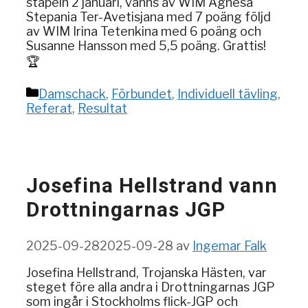
stapeln 2 januari, vanns av WIM Agnesa
Stepania Ter-Avetisjana med 7 poäng följd
av WIM Irina Tetenkina med 6 poäng och
Susanne Hansson med 5,5 poäng. Grattis!
🏆
Kategorier
Damschack
,
Förbundet
,
Individuell tävling
,
Referat
,
Resultat
Josefina Hellstrand vann
Drottningarnas JGP
2025-09-28
2025-09-28
av
Ingemar Falk
Josefina Hellstrand, Trojanska Hästen, var
steget före alla andra i Drottningarnas JGP
som ingår i Stockholms flick-JGP och