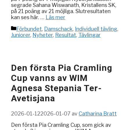
segrade Sahana Wiswanath, Kristallens SK,
på 21 poäng av 21 möjliga. Slutresultaten
kan ses här. …
Läs mer
Kategorier
Förbundet
,
Damschack
,
Individuell tävling
,
Juniorer
,
Nyheter
,
Resultat
,
Tävlingar
Den första Pia Cramling
Cup vanns av WIM
Agnesa Stepania Ter-
Avetisjana
2026-01-12
2026-01-07
av
Catharina Bratt
Den första Pia Cramling Cup, som gick av