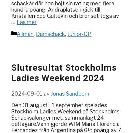
schackår där hon höjt sin rating med flera
hundra poäng. Andraplatsen gick till
Kristallen Ece Gültekin och bronset togs av
…
Läs mer
Kategorier
Allmän
,
Damschack
,
Junior-GP
Slutresultat Stockholms
Ladies Weekend 2024
2024-09-01
av
Jonas Sandbom
Den 31 augusti- 1 september spelades
Stockholm Ladies Weekend på Stockholms
Schacksalonger med sammanlagt 24
deltagare.Vann gjorde WIM Maria Florencia
Fernandez från Argentina på 6½ poäng av 7