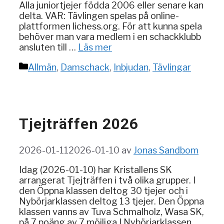
Alla juniortjejer födda 2006 eller senare kan
delta. VAR: Tävlingen spelas på online-
plattformen lichess.org. För att kunna spela
behöver man vara medlem i en schackklubb
ansluten till …
Läs mer
Kategorier
Allmän
,
Damschack
,
Inbjudan
,
Tävlingar
Tjejträffen 2026
2026-01-11
2026-01-10
av
Jonas Sandbom
Idag (2026-01-10) har Kristallens SK
arrangerat Tjejträffen i två olika grupper. I
den Öppna klassen deltog 30 tjejer och i
Nybörjarklassen deltog 13 tjejer. Den Öppna
klassen vanns av Tuva Schmalholz, Wasa SK,
på 7 poäng av 7 möjliga.I Nybörjarklassen