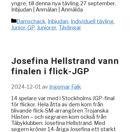
yngre, till denna nya tävling 27 september.
Inbjudan | Anmälan | Anmälda
Kategorier
Damschack
,
Inbjudan
,
Individuell tävling
,
Junior-GP
,
Juniorer
,
Tävlingar
Josefina Hellstrand vann
finalen i flick-JGP
2024-12-01
av
Ingemar Falk
14 spelare var med i Stockholms JGP-final
för flickor. Hela åtta av dem kom från
blivande flick-SM-arrangören Trojanska
Hästen – och segraren kom också från
Täbyklubben: Josefina Hellstrand. Med
segern kröner 14-åriga Josefina ett starkt