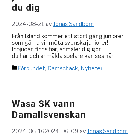
du dig
2024-08-21
av
Jonas Sandbom
Från Island kommer ett stort gäng juniorer
som gärna vill möta svenska juniorer!
Inbjudan finns här, anmäler dig gör
du här och anmälda spelare kan ses här.
Kategorier
Förbundet
,
Damschack
,
Nyheter
Wasa SK vann
Damallsvenskan
2024-06-16
2024-06-09
av
Jonas Sandbom