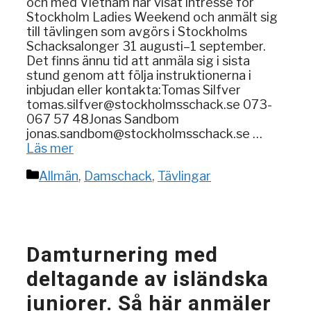
och med Vietnam har visat intresse för
Stockholm Ladies Weekend och anmält sig
till tävlingen som avgörs i Stockholms
Schacksalonger 31 augusti–1 september.
Det finns ännu tid att anmäla sig i sista
stund genom att följa instruktionerna i
inbjudan eller kontakta:Tomas Silfver
tomas.silfver@stockholmsschack.se 073-
067 57 48Jonas Sandbom
jonas.sandbom@stockholmsschack.se …
Läs mer
Kategorier
Allmän
,
Damschack
,
Tävlingar
Damturnering med
deltagande av isländska
juniorer. Så här anmäler