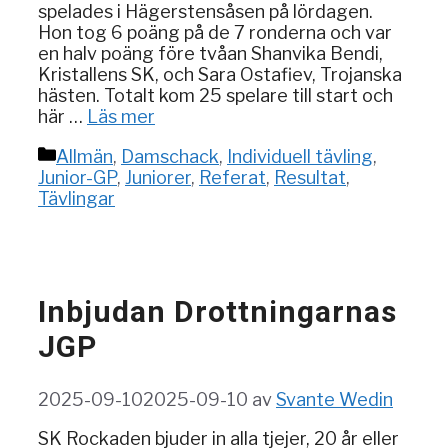
spelades i Hägerstensåsen på lördagen.
Hon tog 6 poäng på de 7 ronderna och var
en halv poäng före tvåan Shanvika Bendi,
Kristallens SK, och Sara Ostafiev, Trojanska
hästen. Totalt kom 25 spelare till start och
här …
Läs mer
Kategorier
Allmän
,
Damschack
,
Individuell tävling
,
Junior-GP
,
Juniorer
,
Referat
,
Resultat
,
Tävlingar
Inbjudan Drottningarnas
JGP
2025-09-10
2025-09-10
av
Svante Wedin
SK Rockaden bjuder in alla tjejer, 20 år eller