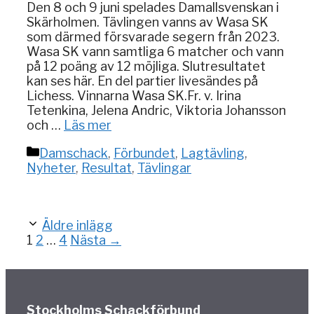
Den 8 och 9 juni spelades Damallsvenskan i
Skärholmen. Tävlingen vanns av Wasa SK
som därmed försvarade segern från 2023.
Wasa SK vann samtliga 6 matcher och vann
på 12 poäng av 12 möjliga. Slutresultatet
kan ses här. En del partier livesändes på
Lichess. Vinnarna Wasa SK.Fr. v. Irina
Tetenkina, Jelena Andric, Viktoria Johansson
och …
Läs mer
Kategorier
Damschack
,
Förbundet
,
Lagtävling
,
Nyheter
,
Resultat
,
Tävlingar
Äldre inlägg
Sida
Sida
Sida
1
2
…
4
Nästa
→
Stockholms Schackförbund