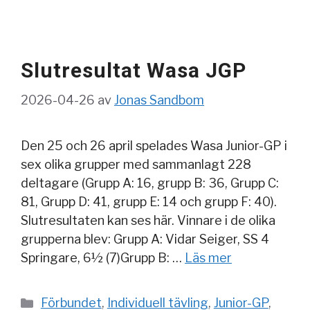
Slutresultat Wasa JGP
2026-04-26
av
Jonas Sandbom
Den 25 och 26 april spelades Wasa Junior-GP i
sex olika grupper med sammanlagt 228
deltagare (Grupp A: 16, grupp B: 36, Grupp C:
81, Grupp D: 41, grupp E: 14 och grupp F: 40).
Slutresultaten kan ses här. Vinnare i de olika
grupperna blev: Grupp A: Vidar Seiger, SS 4
Springare, 6½ (7)Grupp B: …
Läs mer
Kategorier
Förbundet
,
Individuell tävling
,
Junior-GP
,