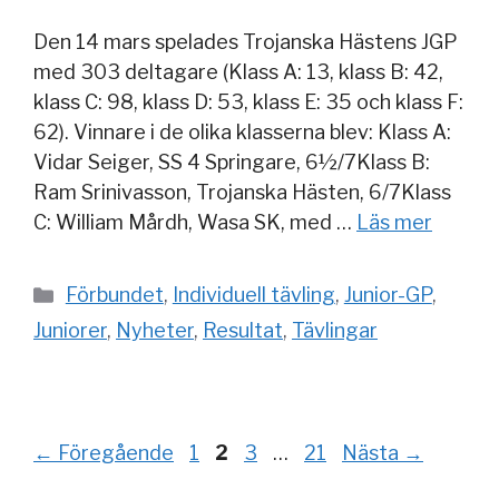
Den 14 mars spelades Trojanska Hästens JGP
med 303 deltagare (Klass A: 13, klass B: 42,
klass C: 98, klass D: 53, klass E: 35 och klass F:
62). Vinnare i de olika klasserna blev: Klass A:
Vidar Seiger, SS 4 Springare, 6½/7Klass B:
Ram Srinivasson, Trojanska Hästen, 6/7Klass
C: William Mårdh, Wasa SK, med …
Läs mer
Kategorier
Förbundet
,
Individuell tävling
,
Junior-GP
,
Juniorer
,
Nyheter
,
Resultat
,
Tävlingar
Sida
Sida
Sida
Sida
←
Föregående
1
2
3
…
21
Nästa
→