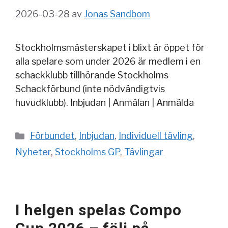
2026-03-28
av
Jonas Sandbom
Stockholmsmästerskapet i blixt är öppet för
alla spelare som under 2026 är medlem i en
schackklubb tillhörande Stockholms
Schackförbund (inte nödvändigtvis
huvudklubb). Inbjudan | Anmälan | Anmälda
Kategorier
Förbundet
,
Inbjudan
,
Individuell tävling
,
Nyheter
,
Stockholms GP
,
Tävlingar
I helgen spelas Compo