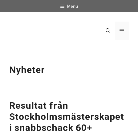
Hoppa
Menu
till
innehåll
Meny
Nyheter
Resultat från
Stockholmsmästerskapet
i snabbschack 60+