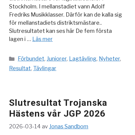
Stockholm. I mellanstadiet vann Adolf
Fredriks Musikklasser. Därför kan de kalla sig
för mellanstadiets distriktsmästare..
Slutresultatet kan ses här De fem första
lagen i …
Läs mer
Kategorier
Förbundet
,
Juniorer
,
Lagtävling
,
Nyheter
,
Resultat
,
Tävlingar
Slutresultat Trojanska
Hästens vår JGP 2026
2026-03-14
av
Jonas Sandbom