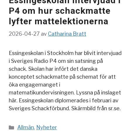
Essingeskolan intervjuad i
P4 om hur schackmatte
lyfter mattelektionerna
2026-04-27
av
Catharina Bratt
Essingeskolan i Stockholm har blivit intervjuad
i Sveriges Radio P4 om sin satsning på
schack. Skolan har infört det danska
konceptet schackmatte på schemat för att
öka engagemanget i
matematikundervisningen. Lyssna på inslaget
här. Essingeskolan diplomerades i februari av
Sveriges Schackförbund. Skärmbild från sr.se.
Kategorier
Allmän
,
Nyheter