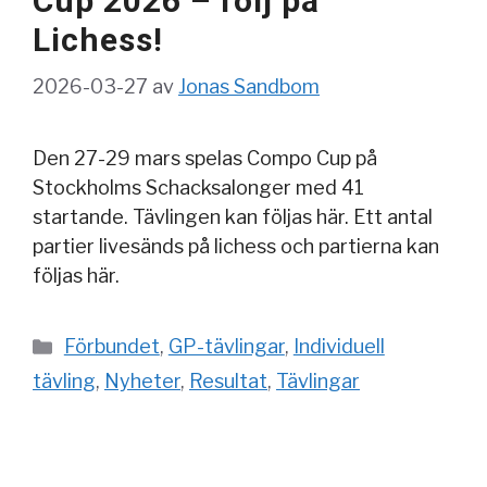
Cup 2026 – följ på
Lichess!
2026-03-27
av
Jonas Sandbom
Den 27-29 mars spelas Compo Cup på
Stockholms Schacksalonger med 41
startande. Tävlingen kan följas här. Ett antal
partier livesänds på lichess och partierna kan
följas här.
Kategorier
Förbundet
,
GP-tävlingar
,
Individuell
tävling
,
Nyheter
,
Resultat
,
Tävlingar