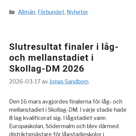
Kategorier
Allmän
,
Förbundet
,
Nyheter
Slutresultat finaler i låg-
och mellanstadiet i
Skollag-DM 2026
2026-03-17
av
Jonas Sandbom
Den 16 mars avgjordes finalerna för låg- och
mellanstadiet i Skollag-DM. I varje stadie hade
8 lag kvalificerat sig. I lågstadiet vann
Europaskolan, Södermalm och blev därmed
distriktsmästare för lågstadieskolor i