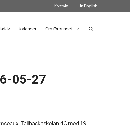
Kontakt
In English
darkiv
Kalender
Om förbundet
26-05-27
amseaux, Tallbackaskolan 4C med 19