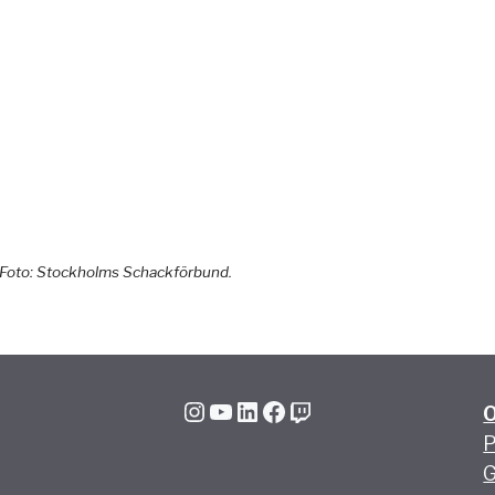
 Foto: Stockholms Schackförbund.
Instagram
YouTube
LinkedIn
Facebook
Twitch
P
G