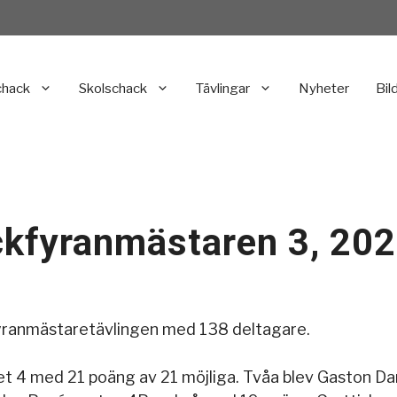
chack
Skolschack
Tävlingar
Nyheter
Bil
ackfyranmästaren 3, 20
yranmästaretävlingen med 138 deltagare.
et 4 med 21 poäng av 21 möjliga. Tvåa blev Gaston D