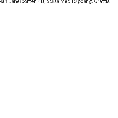
kolan Banérporten 4B, också med 19 poäng. Grattis!