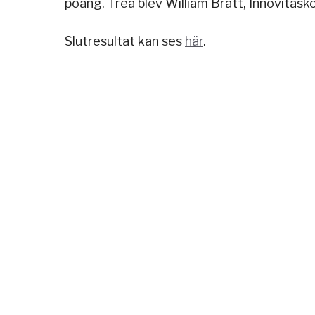
poäng. Trea blev William Bratt, Innovitas
Slutresultat kan ses
här
.