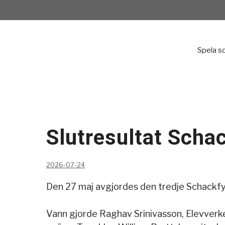
Hoppa
till
innehåll
Spela s
Slutresultat Sch
2026-07-24
Den 27 maj avgjordes den tredje Schackf
Vann gjorde Raghav Srinivasson, Elevverk