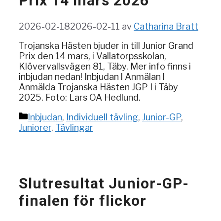
Prix 14 mars 2026
2026-02-18
2026-02-11
av
Catharina Bratt
Trojanska Hästen bjuder in till Junior Grand
Prix den 14 mars, i Vallatorpsskolan,
Klövervallsvägen 81, Täby. Mer info finns i
inbjudan nedan! Inbjudan l Anmälan l
Anmälda Trojanska Hästen JGP I i Täby
2025. Foto: Lars OA Hedlund.
Kategorier
Inbjudan
,
Individuell tävling
,
Junior-GP
,
Juniorer
,
Tävlingar
Slutresultat Junior-GP-
finalen för flickor