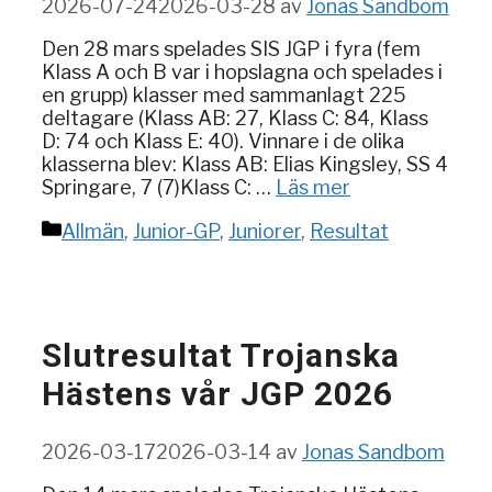
2026-07-24
2026-03-28
av
Jonas Sandbom
Den 28 mars spelades SIS JGP i fyra (fem
Klass A och B var i hopslagna och spelades i
en grupp) klasser med sammanlagt 225
deltagare (Klass AB: 27, Klass C: 84, Klass
D: 74 och Klass E: 40). Vinnare i de olika
klasserna blev: Klass AB: Elias Kingsley, SS 4
Springare, 7 (7)Klass C: …
Läs mer
Kategorier
Allmän
,
Junior-GP
,
Juniorer
,
Resultat
Slutresultat Trojanska
Hästens vår JGP 2026
2026-03-17
2026-03-14
av
Jonas Sandbom