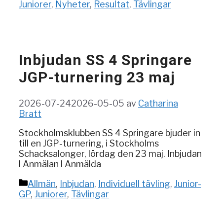
Juniorer
,
Nyheter
,
Resultat
,
Tävlingar
Inbjudan SS 4 Springare
JGP-turnering 23 maj
2026-07-24
2026-05-05
av
Catharina
Bratt
Stockholmsklubben SS 4 Springare bjuder in
till en JGP-turnering, i Stockholms
Schacksalonger, lördag den 23 maj. Inbjudan
l Anmälan l Anmälda
Kategorier
Allmän
,
Inbjudan
,
Individuell tävling
,
Junior-
GP
,
Juniorer
,
Tävlingar