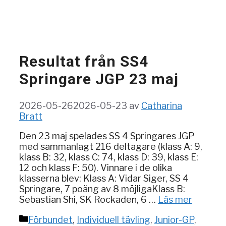
Resultat från SS4
Springare JGP 23 maj
2026-05-26
2026-05-23
av
Catharina
Bratt
Den 23 maj spelades SS 4 Springares JGP
med sammanlagt 216 deltagare (klass A: 9,
klass B: 32, klass C: 74, klass D: 39, klass E:
12 och klass F: 50). Vinnare i de olika
klasserna blev: Klass A: Vidar Siger, SS 4
Springare, 7 poäng av 8 möjligaKlass B:
Sebastian Shi, SK Rockaden, 6 …
Läs mer
Kategorier
Förbundet
,
Individuell tävling
,
Junior-GP
,