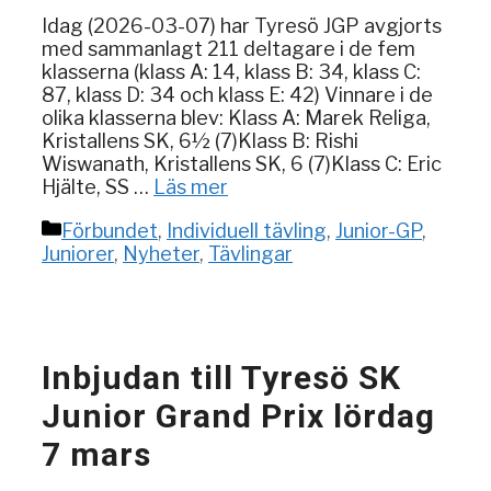
Idag (2026-03-07) har Tyresö JGP avgjorts
med sammanlagt 211 deltagare i de fem
klasserna (klass A: 14, klass B: 34, klass C:
87, klass D: 34 och klass E: 42) Vinnare i de
olika klasserna blev: Klass A: Marek Religa,
Kristallens SK, 6½ (7)Klass B: Rishi
Wiswanath, Kristallens SK, 6 (7)Klass C: Eric
Hjälte, SS …
Läs mer
Kategorier
Förbundet
,
Individuell tävling
,
Junior-GP
,
Juniorer
,
Nyheter
,
Tävlingar
Inbjudan till Tyresö SK
Junior Grand Prix lördag
7 mars