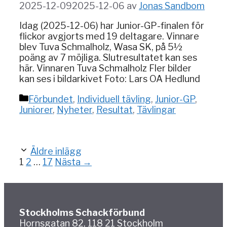
2025-12-09
2025-12-06
av
Jonas Sandbom
Idag (2025-12-06) har Junior-GP-finalen för
flickor avgjorts med 19 deltagare. Vinnare
blev Tuva Schmalholz, Wasa SK, på 5½
poäng av 7 möjliga. Slutresultatet kan ses
här. Vinnaren Tuva Schmalholz Fler bilder
kan ses i bildarkivet Foto: Lars OA Hedlund
Kategorier
Förbundet
,
Individuell tävling
,
Junior-GP
,
Juniorer
,
Nyheter
,
Resultat
,
Tävlingar
Äldre inlägg
Sida
Sida
Sida
1
2
…
17
Nästa
→
Stockholms Schackförbund
Hornsgatan 82, 118 21 Stockholm