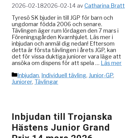
2026-02-18
2026-02-14
av
Catharina Bratt
Tyresö SK bjuder in till JGP för barn och
ungdomar födda 2006 och senare.
Tävlingen äger rum lördagen den 7 mars i
Föreningsgården Kvarnhjulet. Läs mer i
inbjudan och anmäl dig nedan! Eftersom
detta är första tävlingen i årets JGP, kan
det för vissa duktiga juniorer vara läge att
ansöka om dispens för att spela …
Läs mer
Kategorier
Inbjudan
,
Individuell tävling
,
Junior-GP
,
Juniorer
,
Tävlingar
Inbjudan till Trojanska
Hästens Junior Grand