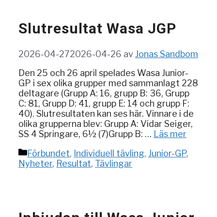
Slutresultat Wasa JGP
2026-04-27
2026-04-26
av
Jonas Sandbom
Den 25 och 26 april spelades Wasa Junior-
GP i sex olika grupper med sammanlagt 228
deltagare (Grupp A: 16, grupp B: 36, Grupp
C: 81, Grupp D: 41, grupp E: 14 och grupp F:
40). Slutresultaten kan ses här. Vinnare i de
olika grupperna blev: Grupp A: Vidar Seiger,
SS 4 Springare, 6½ (7)Grupp B: …
Läs mer
Kategorier
Förbundet
,
Individuell tävling
,
Junior-GP
,
Nyheter
,
Resultat
,
Tävlingar