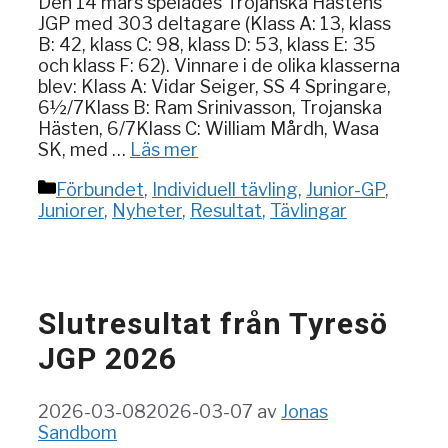
Den 14 mars spelades Trojanska Hästens
JGP med 303 deltagare (Klass A: 13, klass
B: 42, klass C: 98, klass D: 53, klass E: 35
och klass F: 62). Vinnare i de olika klasserna
blev: Klass A: Vidar Seiger, SS 4 Springare,
6½/7Klass B: Ram Srinivasson, Trojanska
Hästen, 6/7Klass C: William Mårdh, Wasa
SK, med …
Läs mer
Kategorier
Förbundet
,
Individuell tävling
,
Junior-GP
,
Juniorer
,
Nyheter
,
Resultat
,
Tävlingar
Slutresultat från Tyresö
JGP 2026
2026-03-08
2026-03-07
av
Jonas
Sandbom