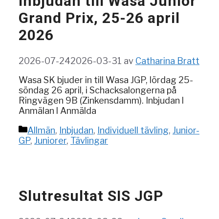
Inbjudan till Wasa Junior
Grand Prix, 25-26 april
2026
2026-07-24
2026-03-31
av
Catharina Bratt
Wasa SK bjuder in till Wasa JGP, lördag 25-
söndag 26 april, i Schacksalongerna på
Ringvägen 9B (Zinkensdamm). Inbjudan l
Anmälan l Anmälda
Kategorier
Allmän
,
Inbjudan
,
Individuell tävling
,
Junior-
GP
,
Juniorer
,
Tävlingar
Slutresultat SIS JGP