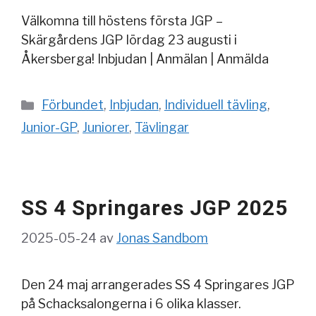
Välkomna till höstens första JGP –
Skärgårdens JGP lördag 23 augusti i
Åkersberga! Inbjudan | Anmälan | Anmälda
Kategorier
Förbundet
,
Inbjudan
,
Individuell tävling
,
Junior-GP
,
Juniorer
,
Tävlingar
SS 4 Springares JGP 2025
2025-05-24
av
Jonas Sandbom
Den 24 maj arrangerades SS 4 Springares JGP
på Schacksalongerna i 6 olika klasser.