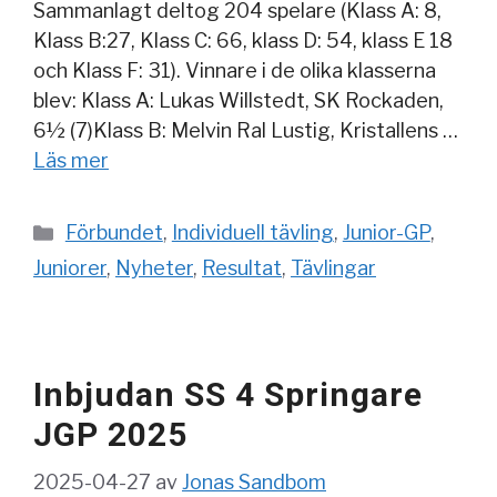
Sammanlagt deltog 204 spelare (Klass A: 8,
Klass B:27, Klass C: 66, klass D: 54, klass E 18
och Klass F: 31). Vinnare i de olika klasserna
blev: Klass A: Lukas Willstedt, SK Rockaden,
6½ (7)Klass B: Melvin Ral Lustig, Kristallens …
Läs mer
Kategorier
Förbundet
,
Individuell tävling
,
Junior-GP
,
Juniorer
,
Nyheter
,
Resultat
,
Tävlingar
Inbjudan SS 4 Springare
JGP 2025
2025-04-27
av
Jonas Sandbom