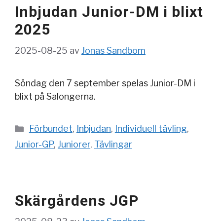
Inbjudan Junior-DM i blixt
2025
2025-08-25
av
Jonas Sandbom
Söndag den 7 september spelas Junior-DM i
blixt på Salongerna.
Kategorier
Förbundet
,
Inbjudan
,
Individuell tävling
,
Junior-GP
,
Juniorer
,
Tävlingar
Skärgårdens JGP