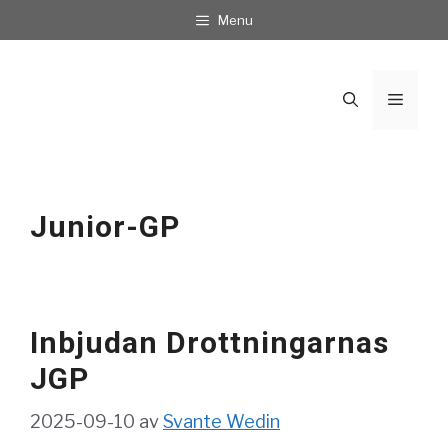
Hoppa
Menu
till
innehåll
Meny
Junior-GP
Inbjudan Drottningarnas
JGP
2025-09-10
av
Svante Wedin