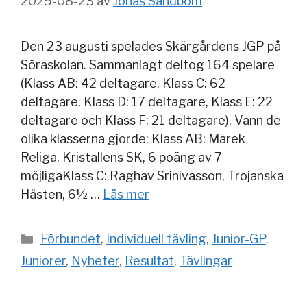
2025-08-23
av
Jonas Sandbom
Den 23 augusti spelades Skärgårdens JGP på
Söraskolan. Sammanlagt deltog 164 spelare
(Klass AB: 42 deltagare, Klass C: 62
deltagare, Klass D: 17 deltagare, Klass E: 22
deltagare och Klass F: 21 deltagare). Vann de
olika klasserna gjorde: Klass AB: Marek
Religa, Kristallens SK, 6 poäng av 7
möjligaKlass C: Raghav Srinivasson, Trojanska
Hästen, 6½ …
Läs mer
Kategorier
Förbundet
,
Individuell tävling
,
Junior-GP
,
Juniorer
,
Nyheter
,
Resultat
,
Tävlingar