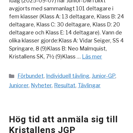
Idag (2025-09-07) har Junior-DM i blixt
avgjorts med sammanlagt 101 deltagare i
fem klasser (Klass A: 13 deltagare, Klass B: 24
deltagare, Klass C: 30 deltagare, Klass D: 20
deltagare och Klass E: 14 deltagare). Vann de
olika klasser gjorde:Klass A: Vidar Seiger, SS 4
Springare, 8 (9)Klass B: Neo Malmquist,
Kristallens SK, 7½ (9)Klass …
Läs mer
Kategorier
Förbundet
,
Individuell tävling
,
Junior-GP
,
Juniorer
,
Nyheter
,
Resultat
,
Tävlingar
Hög tid att anmäla sig till
Kristallens JGP