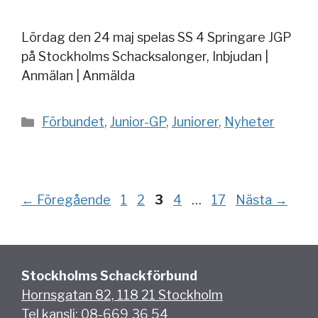
Lördag den 24 maj spelas SS 4 Springare JGP
på Stockholms Schacksalonger, Inbjudan |
Anmälan | Anmälda
Kategorier
Förbundet
,
Junior-GP
,
Juniorer
,
Nyheter
Sida
Sida
Sida
Sida
Sida
←
Föregående
1
2
3
4
…
17
Nästa
→
Stockholms Schackförbund
Hornsgatan 82, 118 21 Stockholm
Tel kansli: 08-669 36 54