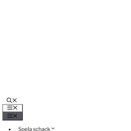
Meny
Meny
Spela schack