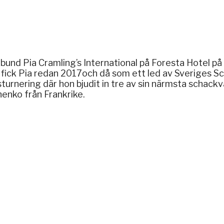
d Pia Cramling’s International på Foresta Hotel på L
 fick Pia redan 2017och då som ett led av Sveriges S
turnering där hon bjudit in tre av sin närmsta schac
henko från Frankrike.