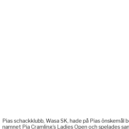
Pias schackklubb, Wasa SK, hade på Pias önskemål be
namnet Pia Cramling’s Ladies Open och spelades sam