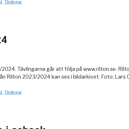
at
,
Tävlingar
24
024. Tävlingarna går att följa på www.rilton.se. Rilton
från Rilton 2023/2024 kan ses i bildarkivet. Foto: Lar
at
,
Tävlingar