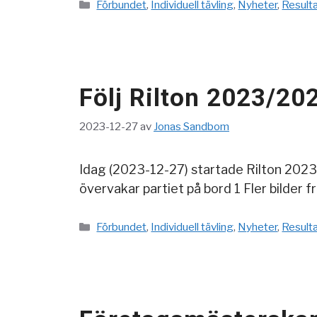
Kategorier
Förbundet
,
Individuell tävling
,
Nyheter
,
Result
Följ Rilton 2023/20
2023-12-27
av
Jonas Sandbom
Idag (2023-12-27) startade Rilton 2023/2
övervakar partiet på bord 1 Fler bilder 
Kategorier
Förbundet
,
Individuell tävling
,
Nyheter
,
Result