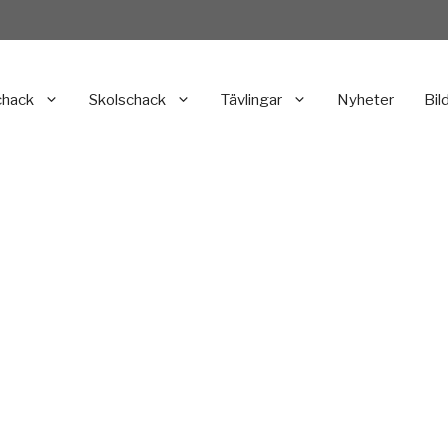
chack
Skolschack
Tävlingar
Nyheter
Bil