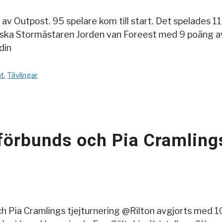
n av Outpost. 95 spelare kom till start. Det spelades
ska Stormästaren Jorden van Foreest med 9 poäng av 1
din
at
,
Tävlingar
örbunds och Pia Cramlings 
 Pia Cramlings tjejturnering @Rilton avgjorts med 10