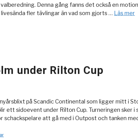
h valberedning. Denna gång fanns det också en motion
ivesända fler tävlingar än vad som gjorts …
Läs mer
olm under Rilton Cup
nyårsblixt på Scandic Continental som ligger mitt i S
blir ett sidoevent under Rilton Cup. Turneringen sker
för schackspelare att gå med i Outpost och tanken me
ar