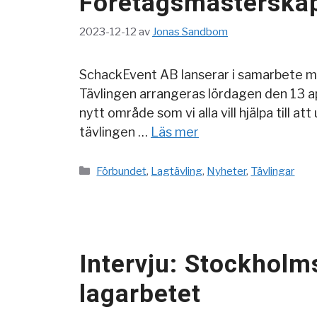
Företagsmästerskap
2023-12-12
av
Jonas Sandbom
SchackEvent AB lanserar i samarbete 
Tävlingen arrangeras lördagen den 13 ap
nytt område som vi alla vill hjälpa till
tävlingen …
Läs mer
Kategorier
Förbundet
,
Lagtävling
,
Nyheter
,
Tävlingar
Intervju: Stockholm
lagarbetet