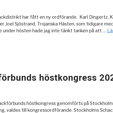
kdistrikt har fått en ny ordförande. Karl Dingertz, Kr
 Joel Sjöstrand, Trojanska Hästen, som tidigare meddel
re under hösten hade jag inte tänkt tanken på att …
Lä
förbunds höstkongress 20
hackförbunds höstkongress genomförts på Stockholm
ng, valdes till kongressordförande. Stockholms Sch