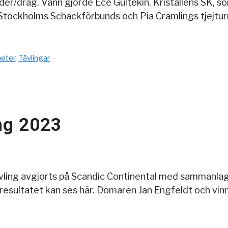
r/drag. Vann gjorde Ece Gültekin, Kristallens SK, so
i Stockholms Schackförbunds och Pia Cramlings tjejtu
eter
,
Tävlingar
ng 2023
vling avgjorts på Scandic Continental med sammanlag
resultatet kan ses här. Domaren Jan Engfeldt och vinna