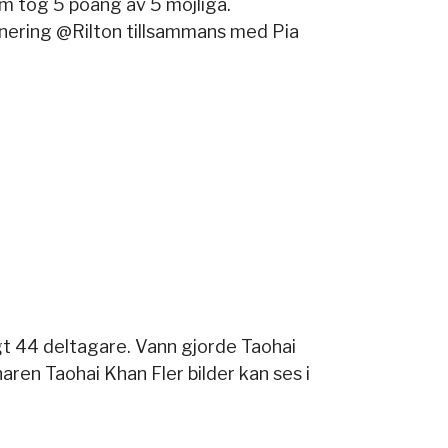
m tog 5 poäng av 5 möjliga.
rnering @Rilton tillsammans med Pia
t 44 deltagare. Vann gjorde Taohai
ren Taohai Khan Fler bilder kan ses i