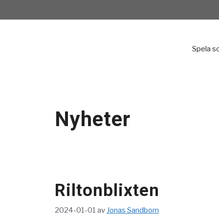
Hoppa
till
innehåll
Spela s
Nyheter
Riltonblixten
2024-01-01
av
Jonas Sandbom