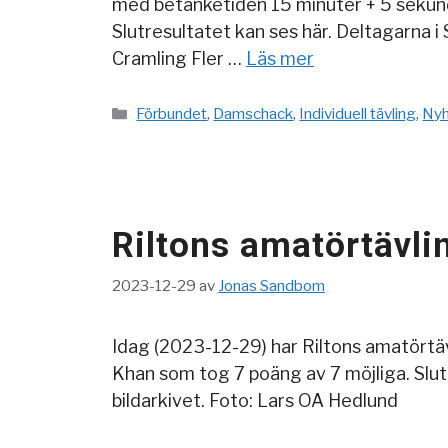
med betänketiden 15 minuter + 5 sekunde
Slutresultatet kan ses här. Deltagarna 
Cramling Fler …
Läs mer
Kategorier
Förbundet
,
Damschack
,
Individuell tävling
,
Nyh
Riltons amatörtävli
2023-12-29
av
Jonas Sandbom
Idag (2023-12-29) har Riltons amatörtä
Khan som tog 7 poäng av 7 möjliga. Slut
bildarkivet. Foto: Lars OA Hedlund