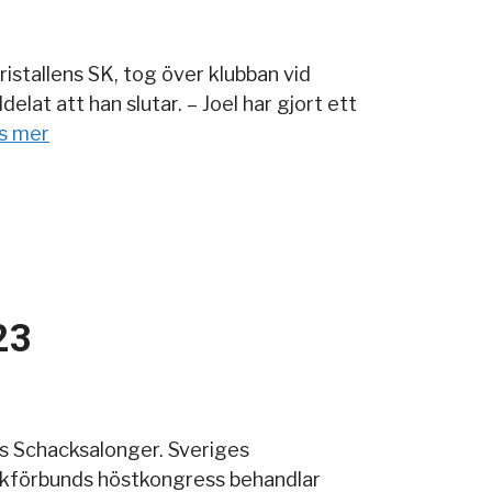
istallens SK, tog över klubban vid
at att han slutar. – Joel har gjort ett
s mer
23
s Schacksalonger. Sveriges
ackförbunds höstkongress behandlar