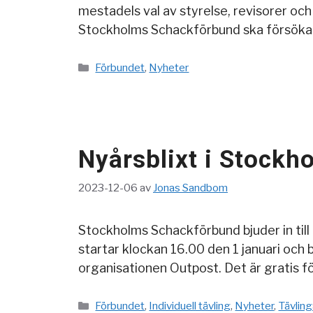
mestadels val av styrelse, revisorer oc
Stockholms Schackförbund ska försöka l
Kategorier
Förbundet
,
Nyheter
Nyårsblixt i Stockh
2023-12-06
av
Jonas Sandbom
Stockholms Schackförbund bjuder in till 
startar klockan 16.00 den 1 januari och 
organisationen Outpost. Det är gratis 
Kategorier
Förbundet
,
Individuell tävling
,
Nyheter
,
Tävling