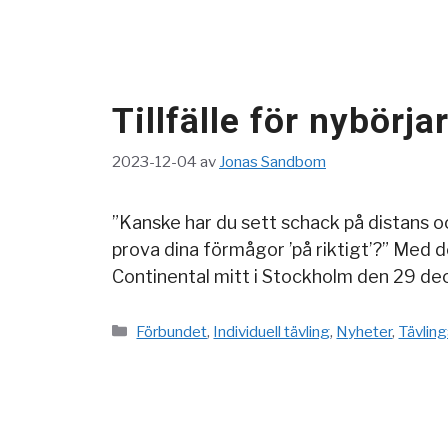
Tillfälle för nybörj
2023-12-04
av
Jonas Sandbom
”Kanske har du sett schack på distans och
prova dina förmågor ’på riktigt’?” Med 
Continental mitt i Stockholm den 29 d
Kategorier
Förbundet
,
Individuell tävling
,
Nyheter
,
Tävling