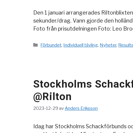
Den 1 januari arrangerades Riltonblixte
sekunder/drag. Vann gjorde den holländ
Foto från prisutdelningen Foto: Leo Bro
Kategorier
Förbundet
,
Individuell tävling
,
Nyheter
,
Result
Stockholms Schackf
@Rilton
2023-12-29
av
Anders Eriksson
Idag har Stockholms Schackförbunds och