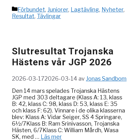
Kategorier
Förbundet
,
Juniorer
,
Lagtävling
,
Nyheter
,
Resultat
,
Tävlingar
Slutresultat Trojanska
Hästens vår JGP 2026
2026-03-17
2026-03-14
av
Jonas Sandbom
Den 14 mars spelades Trojanska Hästens
JGP med 303 deltagare (Klass A: 13, klass
B: 42, klass C: 98, klass D: 53, klass E: 35
och klass F: 62). Vinnare i de olika klasserna
blev: Klass A: Vidar Seiger, SS 4 Springare,
6½/7Klass B: Ram Srinivasson, Trojanska
Hästen, 6/7Klass C: William Mårdh, Wasa
SK, med …
Läs mer