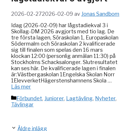
2026-02-27
2026-02-09
av
Jonas Sandbom
Idag (2026-02-09) har lågstadiekval 3 i
Skollag-DM 2026 avgjorts med tio lag. De
tre första lagen, Söraskolan 1, Europaskolan
Södermalm och Söraskolan 2 kvalificerade
sig till finalen som spelas den 16 mars
klockan 12:00 (personlig anmälan 11:30) på
Stockholms Schacksalonger. Slutresultatet
kan ses här. De kvalificerade lagen i finalen
är:Västbergaskolan 1Engelska Skolan Norr
1ElevverketHägerstenshamnens Skola …
Läs mer
Kategorier
Förbundet
,
Juniorer
,
Lagtävling
,
Nyheter
,
Tävlingar
Äldre inlägg