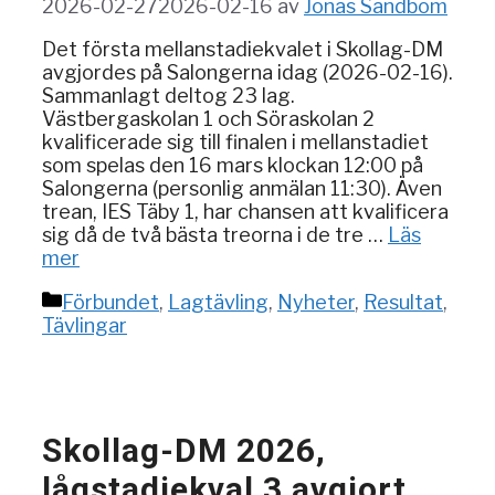
2026-02-27
2026-02-16
av
Jonas Sandbom
Det första mellanstadiekvalet i Skollag-DM
avgjordes på Salongerna idag (2026-02-16).
Sammanlagt deltog 23 lag.
Västbergaskolan 1 och Söraskolan 2
kvalificerade sig till finalen i mellanstadiet
som spelas den 16 mars klockan 12:00 på
Salongerna (personlig anmälan 11:30). Även
trean, IES Täby 1, har chansen att kvalificera
sig då de två bästa treorna i de tre …
Läs
mer
Kategorier
Förbundet
,
Lagtävling
,
Nyheter
,
Resultat
,
Tävlingar
Skollag-DM 2026,
lågstadiekval 3 avgjort