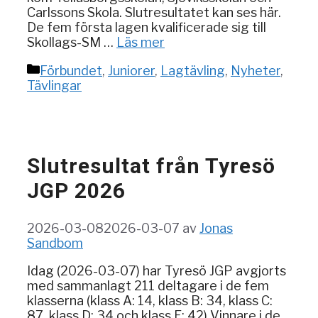
Carlssons Skola. Slutresultatet kan ses här.
De fem första lagen kvalificerade sig till
Skollags-SM …
Läs mer
Kategorier
Förbundet
,
Juniorer
,
Lagtävling
,
Nyheter
,
Tävlingar
Slutresultat från Tyresö
JGP 2026
2026-03-08
2026-03-07
av
Jonas
Sandbom
Idag (2026-03-07) har Tyresö JGP avgjorts
med sammanlagt 211 deltagare i de fem
klasserna (klass A: 14, klass B: 34, klass C:
87, klass D: 34 och klass E: 42) Vinnare i de