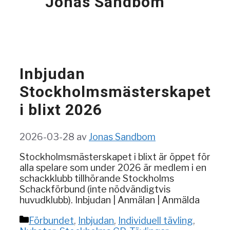
Jonas Sandbom
Inbjudan
Stockholmsmästerskapet
i blixt 2026
2026-03-28
av
Jonas Sandbom
Stockholmsmästerskapet i blixt är öppet för
alla spelare som under 2026 är medlem i en
schackklubb tillhörande Stockholms
Schackförbund (inte nödvändigtvis
huvudklubb). Inbjudan | Anmälan | Anmälda
Kategorier
Förbundet
,
Inbjudan
,
Individuell tävling
,