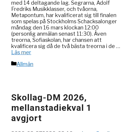
med 14 deltagande lag. Segrarna, Adolf
Fredriks Musikklasser, och tvåorna,
Metapontum, har kvalificerat sig till finalen
som spelas på Stockholms Schacksalonger
måndag den 16 mars klockan 12:00
(personlig anmälan senast 11:30). Även
treorna, Sofiaskolan, har chansen att
kvalificera sig då de två bästa treorna i de …
Läs mer
Kategorier
Allmän
Skollag-DM 2026,
mellanstadiekval 1
avgjort