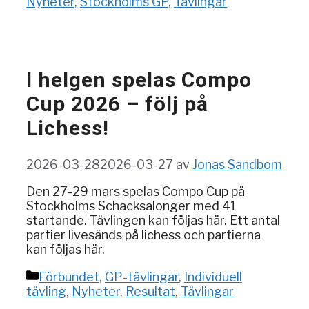
Nyheter
,
Stockholms GP
,
Tävlingar
I helgen spelas Compo
Cup 2026 – följ på
Lichess!
2026-03-28
2026-03-27
av
Jonas Sandbom
Den 27-29 mars spelas Compo Cup på
Stockholms Schacksalonger med 41
startande. Tävlingen kan följas här. Ett antal
partier livesänds på lichess och partierna
kan följas här.
Kategorier
Förbundet
,
GP-tävlingar
,
Individuell
tävling
,
Nyheter
,
Resultat
,
Tävlingar