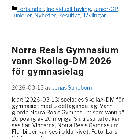
Kategorier
Förbundet
,
Individuell tävling
,
Junior-GP
,
Juniorer
,
Nyheter
,
Resultat
,
Tävlingar
Norra Reals Gymnasium
vann Skollag-DM 2026
för gymnasielag
2026-03-13
av
Jonas Sandbom
Idag (2026-03-13) spelades Skollag-DM för
gymnasiet med 6 deltagande lag. Vann
gjorde Norra Reals Gymnasium som vann på
20 poäng av 20 möjliga. Slutresultatet kan
ses här. Vinnarna, Norra Reals Gymnasium
Fler bilder kan ses i bildarkivet. Foto: Lars