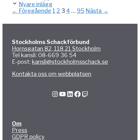
Nyare inlägg
Sida
Sida
Sida
Sida
Sida
←
Föregående
1
2
3
4
…
95
Nästa
→
Stockholms Schackförbund
Hornsgatan 82, 118 21 Stockholm
Tel kansli: 08-669 36 54
E-post:
kansli@stockholmsschack.se
Kontakta oss om webbplatsen
Instagram
YouTube
LinkedIn
Facebook
Twitch
Om
Press
GDPR policy