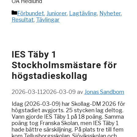
OA Hedlund
Kategorier
Förbundet
,
Juniorer
,
Lagtävling
,
Nyheter
,
Resultat
,
Tävlingar
IES Täby 1
Stockholmsmästare för
högstadieskollag
2026-03-11
2026-03-09
av
Jonas Sandbom
Idag (2026-03-09) har Skollag-DM 2026 för
högstadiet avgjorts. 25 stycken lag deltog.
Vann gjorde IES Täby 1 på 18 poäng. Samma
poäng tog Franska Skolan, men IES Täby 1
hade bättre särskiljning. På plats tre till fem
kom Tellusborgsskolan, Sjöviksskolan och