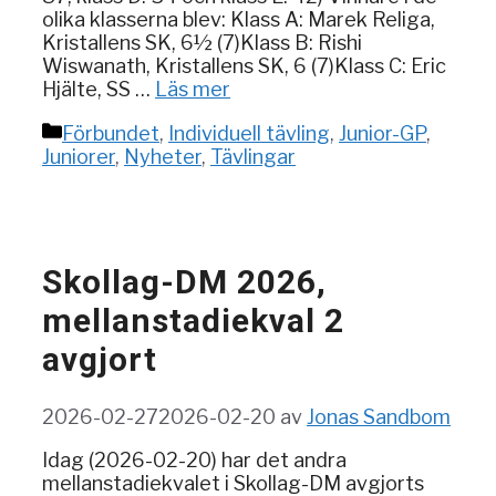
olika klasserna blev: Klass A: Marek Religa,
Kristallens SK, 6½ (7)Klass B: Rishi
Wiswanath, Kristallens SK, 6 (7)Klass C: Eric
Hjälte, SS …
Läs mer
Kategorier
Förbundet
,
Individuell tävling
,
Junior-GP
,
Juniorer
,
Nyheter
,
Tävlingar
Skollag-DM 2026,
mellanstadiekval 2
avgjort
2026-02-27
2026-02-20
av
Jonas Sandbom
Idag (2026-02-20) har det andra
mellanstadiekvalet i Skollag-DM avgjorts