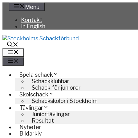
Hoppa
Menu
till
innehåll
Kontakt
In English
Meny
Meny
Spela schack
Schackklubbar
Schack för juniorer
Skolschack
Schackskolor i Stockholm
Tävlingar
Juniortävlingar
Resultat
Nyheter
Bildarkiv