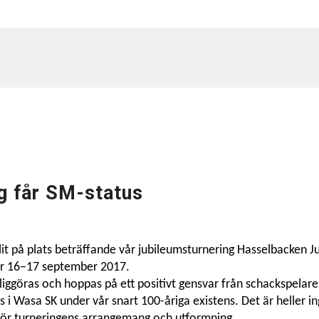
g får SM-status
fallit på plats beträffande vår jubileumsturnering Hasselbacken 
ar 16–17 september 2017.
tliggöras och hoppas på ett positivt gensvar från schackspelare
 i Wasa SK under vår snart 100-åriga existens. Det är heller i
å för turneringens arrangemang och utformning.