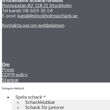
Stockholms Schackförbund
Hornsgatan 82, 118 21 Stockholm
Tel kansli: 08-669 36 54
E-post:
kansli@stockholmsschack.se
Kontakta oss om webbplatsen
Om
Press
GDPR policy
Stadgar
Roslagens Webbyrå
Spela schack
Schackklubbar
Schack för juniorer