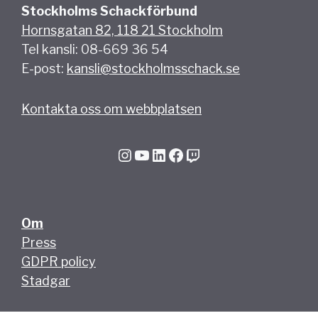
Stockholms Schackförbund
Hornsgatan 82, 118 21 Stockholm
Tel kansli: 08-669 36 54
E-post:
kansli@stockholmsschack.se
Kontakta oss om webbplatsen
Instagram
YouTube
LinkedIn
Facebook
Twitch
Om
Press
GDPR policy
Stadgar