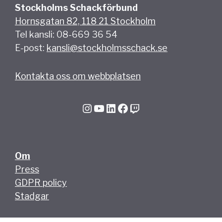
Stockholms Schackförbund
Hornsgatan 82, 118 21 Stockholm
Tel kansli: 08-669 36 54
E-post:
kansli@stockholmsschack.se
Kontakta oss om webbplatsen
Instagram
YouTube
LinkedIn
Facebook
Twitch
Om
Press
GDPR policy
Stadgar