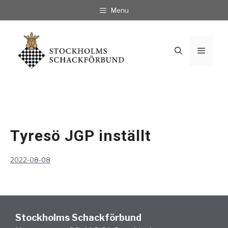
Hoppa
Menu
till
innehåll
Meny
Tyresö JGP inställt
2022-08-08
Stockholms Schackförbund