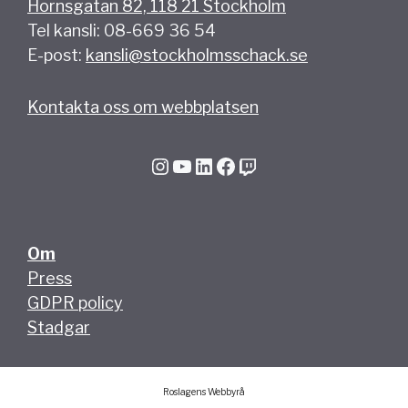
Hornsgatan 82, 118 21 Stockholm
Tel kansli: 08-669 36 54
E-post:
kansli@stockholmsschack.se
Kontakta oss om webbplatsen
Instagram
YouTube
LinkedIn
Facebook
Twitch
Om
Press
GDPR policy
Stadgar
Roslagens Webbyrå