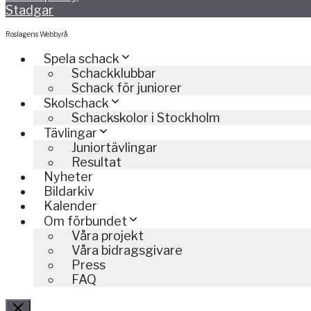
Stadgar
Roslagens Webbyrå
Spela schack
Schackklubbar
Schack för juniorer
Skolschack
Schackskolor i Stockholm
Tävlingar
Juniortävlingar
Resultat
Nyheter
Bildarkiv
Kalender
Om förbundet
Våra projekt
Våra bidragsgivare
Press
FAQ