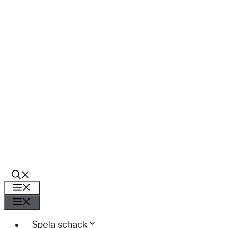
Meny
Meny
Spela schack