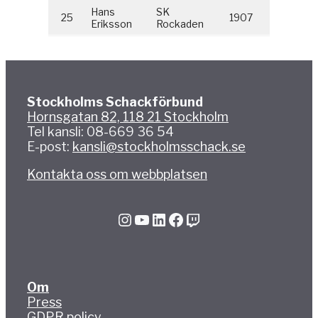
Hans
SK
25
1907
Eriksson
Rockaden
Stockholms Schackförbund
Hornsgatan 82, 118 21 Stockholm
Tel kansli: 08-669 36 54
E-post:
kansli@stockholmsschack.se
Kontakta oss om webbplatsen
Instagram
YouTube
LinkedIn
Facebook
Twitch
Om
Press
GDPR policy