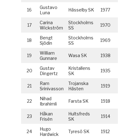
Gustavo
16
Hässelby SK
1977
Luna
Carina
Stockholms
17
1970
Wickström
SS
Bengt
Stockholms
18
1969
Sjödin
SS
William
19
Wasa SK
1938
Gunnare
Gustav
Kristallens
20
1935
Dingertz
SK
Ram
Trojanska
21
1919
Srinivasson
Hästen
Nihad
22
Farsta SK
1918
Ibrahimli
Håkan
Hultsfreds
23
1914
Frisén
SK
Hugo
24
Tyresö SK
1912
Hardwick