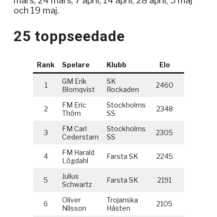
mars, 24 mars, 7 april, 14 april, 28 april, 5 maj
och 19 maj.
25 toppseedade
Rank
Spelare
Klubb
Elo
GM Erik
SK
1
2460
Blomqvist
Rockaden
FM Eric
Stockholms
2
2348
Thörn
SS
FM Carl
Stockholms
3
2305
Cederstam
SS
FM Harald
4
Farsta SK
2245
Lögdahl
Julius
5
Farsta SK
2191
Schwartz
Oliver
Trojanska
6
2105
Nilsson
Hästen