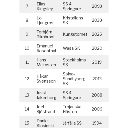
Elias
SS 4
7
2093
Kingsley
Springare
Lo
Kristallens
8
2038
Ljungros
SK
Torbjörn
9
Kungstornet
2025
Glimbrant
Emanuel
10
Wasa SK
2020
Rosenthal
Hans
Stockholms
11
2019
Malmsten
SS
Solna-
Håkan
12
Sundbyberg
2013
Svensson
SS
Jussi
SS 4
13
2008
Jakenberg
Springare
Joel
Trojanska
14
2006
Sjöstrand
Hästen
Daniel
15
Järfälla SS
1994
Klosinski