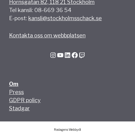
Hornsgatan 82, 118 21 Stockholm
Tel kansli: 08-669 36 54
E-post:
kansli@stockholmsschack.se
Kontakta oss om webbplatsen
Instagram
YouTube
LinkedIn
Facebook
Twitch
Om
Press
GDPR policy
Stadgar
Roslagens Webbyrå