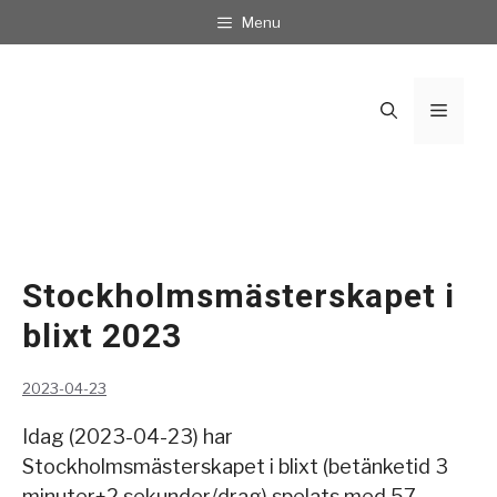
Hoppa
Menu
till
innehåll
Meny
Stockholmsmästerskapet i
blixt 2023
2023-04-23
Idag (2023-04-23) har
Stockholmsmästerskapet i blixt (betänketid 3
minuter+2 sekunder/drag) spelats med 57