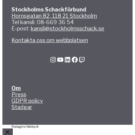
Stockholms Schackförbund
Hornsgatan 82, 118 21 Stockholm
Tel kansli: 08-669 36 54
E-post:
kansli@stockholmsschack.se
Kontakta oss om webbplatsen
Instagram
YouTube
LinkedIn
Facebook
Twitch
Om
Press
GDPR policy
Stadgar
Roslagens Webbyrå