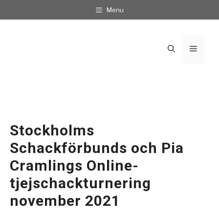
Hoppa
Menu
till
innehåll
Meny
Stockholms
Schackförbunds och Pia
Cramlings Online-
tjejschackturnering
november 2021