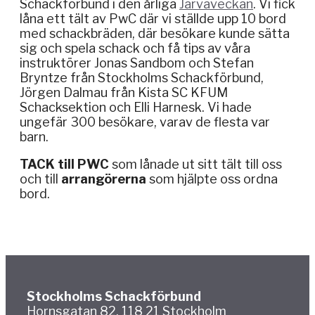
Schackförbund i den årliga
Järvaveckan
. Vi fick
låna ett tält av PwC där vi ställde upp 10 bord
med schackbräden, där besökare kunde sätta
sig och spela schack och få tips av våra
instruktörer Jonas Sandbom och Stefan
Bryntze från Stockholms Schackförbund,
Jörgen Dalmau från Kista SC KFUM
Schacksektion och Elli Harnesk. Vi hade
ungefär 300 besökare, varav de flesta var
barn.
TACK till PWC
som lånade ut sitt tält till oss
och till
arrangörerna
som hjälpte oss ordna
bord.
Stockholms Schackförbund
Hornsgatan 82, 118 21 Stockholm