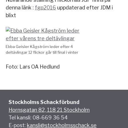
denna länk :
fgp2016
uppdaterad efter JDM i
blixt
Ebba Geisler Kågström leder efter 4
deltävlingar 12 flickor går till final i vinter
Foto: Lars OA Hedlund
Stockholms Schackförbund
Hornsgatan 82, 118 21 Stockholm
Tel kansli: 08-669 36 54
E-post:
kansli@stockholmsschack.se