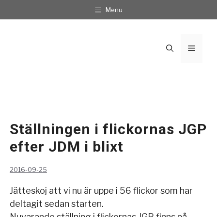
Hoppa
Menu
till
innehåll
Meny
Ställningen i flickornas JGP
efter JDM i blixt
2016-09-25
Jätteskoj att vi nu är uppe i 56 flickor som har
deltagit sedan starten.
Nuvarande ställning i flickornas JGP finns på