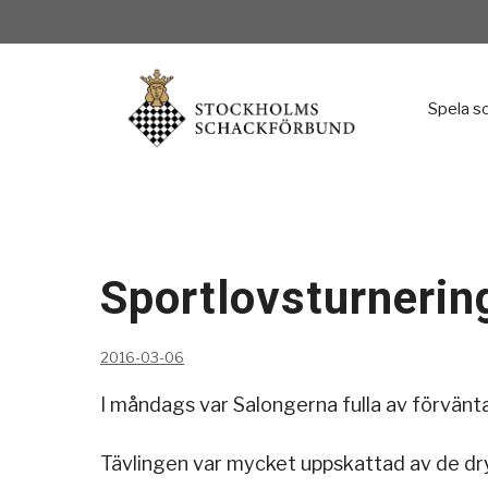
Hoppa
till
innehåll
Spela s
Sportlovsturneri
2016-03-06
I måndags var Salongerna fulla av förvänt
Tävlingen var mycket uppskattad av de dr