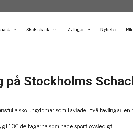
chack
Skolschack
Tävlingar
Nyheter
Bil
ng på Stockholms Schac
ansfulla skolungdomar som tävlade i två tävlingar, en
ygt 100 deltagarna som hade sportlovsledigt.