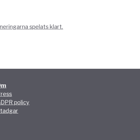
Om
ress
DPR policy
tadgar