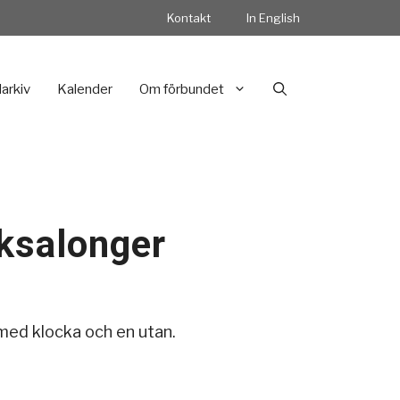
Kontakt
In English
darkiv
Kalender
Om förbundet
ksalonger
 med klocka och en utan.