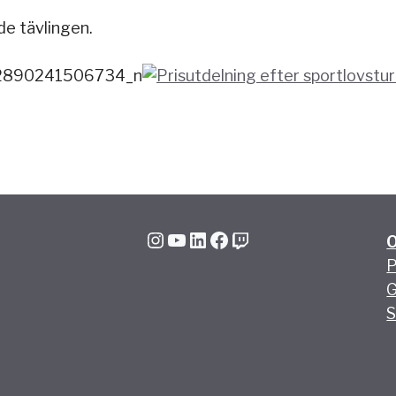
e tävlingen.
Instagram
YouTube
LinkedIn
Facebook
Twitch
P
G
S