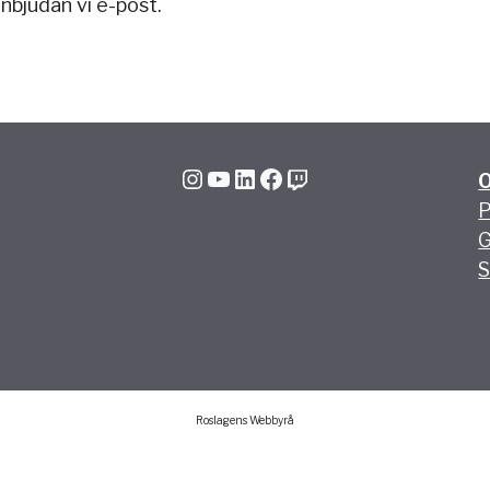
nbjudan vi e-post.
Instagram
YouTube
LinkedIn
Facebook
Twitch
P
G
S
Roslagens Webbyrå