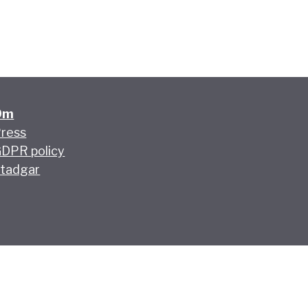
Om
ress
DPR policy
tadgar