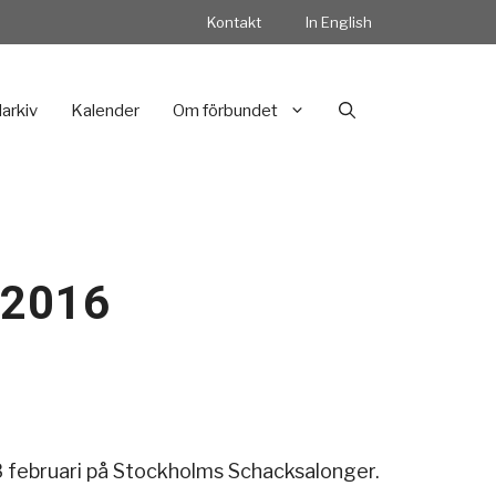
Kontakt
In English
darkiv
Kalender
Om förbundet
 2016
 18 februari på Stockholms Schacksalonger.