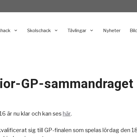
chack
Skolschack
Tävlingar
Nyheter
Bil
Senior-GP-sammandraget
16 är nu klar och kan ses
här
.
kvalificerat sig till GP-finalen som spelas lördag den