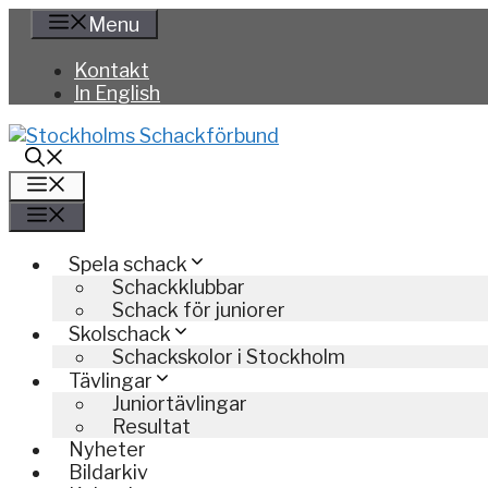
Hoppa
Menu
till
innehåll
Kontakt
In English
Meny
Meny
Spela schack
Schackklubbar
Schack för juniorer
Skolschack
Schackskolor i Stockholm
Tävlingar
Juniortävlingar
Resultat
Nyheter
Bildarkiv