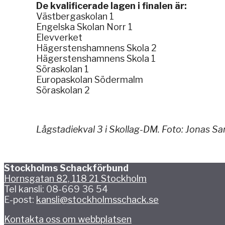
De kvalificerade lagen i finalen är:
Västbergaskolan 1
Engelska Skolan Norr 1
Elevverket
Hägerstenshamnens Skola 2
Hägerstenshamnens Skola 1
Söraskolan 1
Europaskolan Södermalm
Söraskolan 2
Lågstadiekval 3 i Skollag-DM. Foto: Jonas S
Stockholms Schackförbund
Hornsgatan 82, 118 21 Stockholm
Tel kansli: 08-669 36 54
E-post:
kansli@stockholmsschack.se
Kontakta oss om webbplatsen