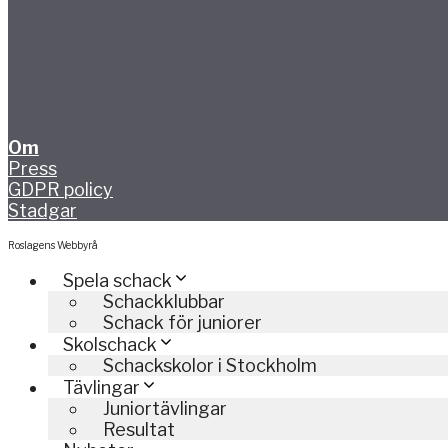
Om
Press
GDPR policy
Stadgar
Roslagens Webbyrå
Spela schack
Schackklubbar
Schack för juniorer
Skolschack
Schackskolor i Stockholm
Tävlingar
Juniortävlingar
Resultat