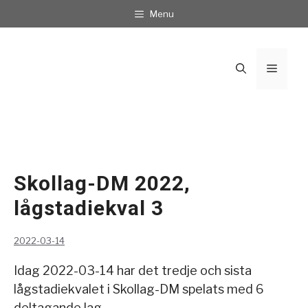
Hoppa
Menu
till
innehåll
Meny
Skollag-DM 2022,
lågstadiekval 3
2022-03-14
Idag 2022-03-14 har det tredje och sista
lågstadiekvalet i Skollag-DM spelats med 6
deltagande lag.