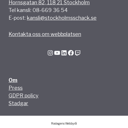
Hornsgatan 82, 118 21 Stockholm
Tel kansli: 08-669 36 54
E-post:
kansli@stockholmsschack.se
Kontakta oss om webbplatsen
Instagram
YouTube
LinkedIn
Facebook
Twitch
Om
Press
GDPR policy
Stadgar
Roslagens Webbyrå