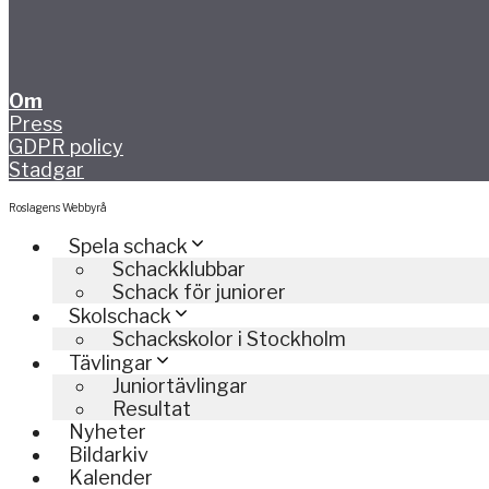
Om
Press
GDPR policy
Stadgar
Roslagens Webbyrå
Spela schack
Schackklubbar
Schack för juniorer
Skolschack
Schackskolor i Stockholm
Tävlingar
Juniortävlingar
Resultat
Nyheter
Bildarkiv
Kalender