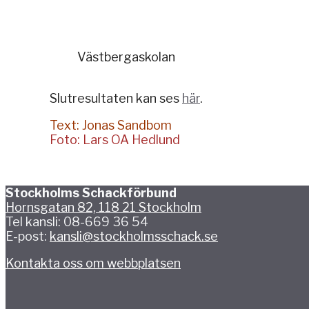
Västbergaskolan
Slutresultaten kan ses
här
.
Text: Jonas Sandbom
Foto: Lars OA Hedlund
Stockholms Schackförbund
Hornsgatan 82, 118 21 Stockholm
Tel kansli: 08-669 36 54
E-post:
kansli@stockholmsschack.se
Kontakta oss om webbplatsen