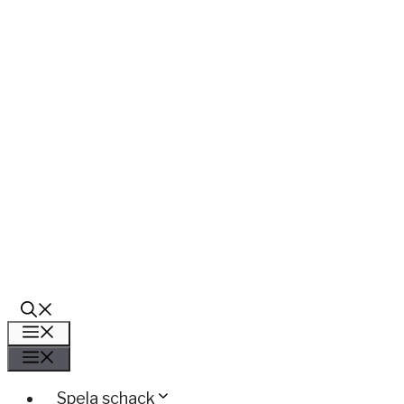
Meny
Meny
Spela schack