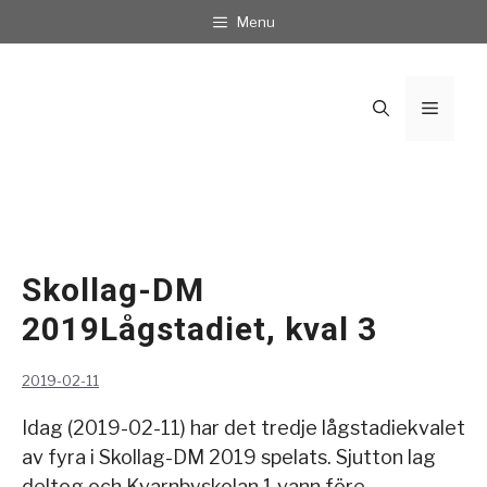
Hoppa
Menu
till
innehåll
Meny
Skollag-DM
2019Lågstadiet, kval 3
2019-02-11
Idag (2019-02-11) har det tredje lågstadiekvalet
av fyra i Skollag-DM 2019 spelats. Sjutton lag
deltog och Kvarnbyskolan 1 vann före