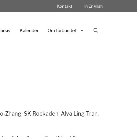
Kontakt
In English
darkiv
Kalender
Om förbundet
Cao-Zhang, SK Rockaden, Alva Ling Tran,