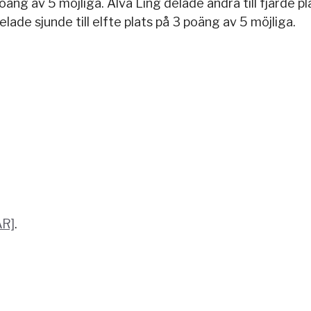
oäng av 5 möjliga. Alva Ling delade andra till fjärde p
ade sjunde till elfte plats på 3 poäng av 5 möjliga.
ÄR]
.