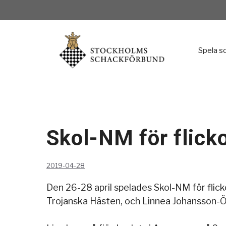
Hoppa
till
innehåll
Spela s
Skol-NM för flick
2019-04-28
Den 26-28 april spelades Skol-NM för flick
Trojanska Hästen, och Linnea Johansson-Öh