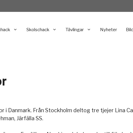
chack
Skolschack
Tävlingar
Nyheter
Bil
or
or i Danmark. Från Stockholm deltog tre tjejer Lina 
man, Järfälla SS.