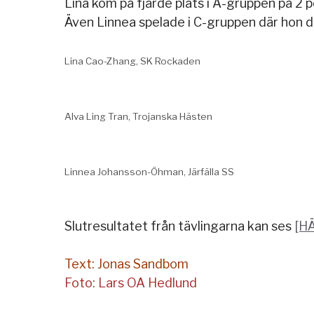
Lina kom på fjärde plats i A-gruppen på 2 p
Även Linnea spelade i C-gruppen där hon del
Lina Cao-Zhang, SK Rockaden
Alva Ling Tran, Trojanska Hästen
Linnea Johansson-Öhman, Järfälla SS
Slutresultatet från tävlingarna kan ses
[H
Text: Jonas Sandbom
Foto: Lars OA Hedlund