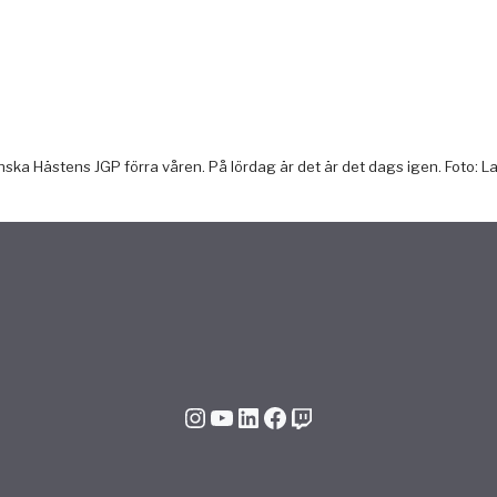
anska Hästens JGP förra våren. På lördag är det är det dags igen. Foto: 
Instagram
YouTube
LinkedIn
Facebook
Twitch