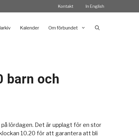
Kontakt
In English
darkiv
Kalender
Om förbundet
0 barn och
 på lördagen. Det är upplagt för en stor
klockan 10.20 för att garantera att bli