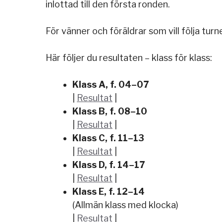
inlottad till den första ronden.
För vänner och föräldrar som vill följa tur
Här följer du resultaten – klass för klass:
Klass A, f. 04–07
|
Resultat
|
Klass B, f. 08–10
|
Resultat
|
Klass C, f. 11–13
|
Resultat
|
Klass D, f. 14–17
|
Resultat
|
Klass E, f. 12–14
(Allmän klass med klocka)
|
Resultat
|