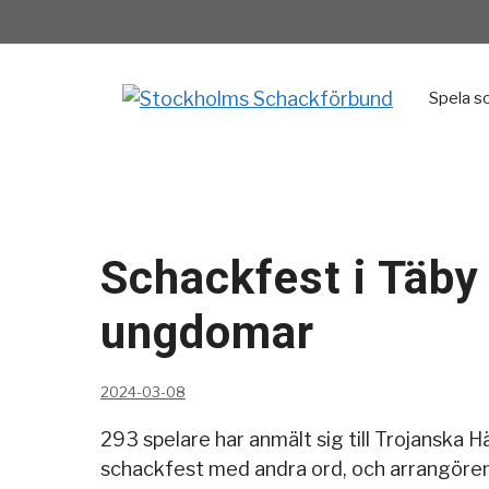
Hoppa
till
innehåll
Spela s
Schackfest i Täby
ungdomar
2024-03-08
293 spelare har anmält sig till Trojanska H
schackfest med andra ord, och arrangören h