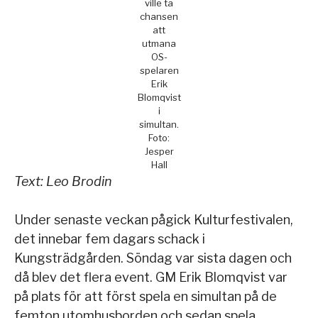
ville ta
chansen
att
utmana
OS-
spelaren
Erik
Blomqvist
i
simultan.
Foto:
Jesper
Hall
Text: Leo Brodin
Under senaste veckan pågick Kulturfestivalen,
det innebar fem dagars schack i
Kungsträdgården. Söndag var sista dagen och
då blev det flera event. GM Erik Blomqvist var
på plats för att först spela en simultan på de
femton utomhusborden och sedan spela