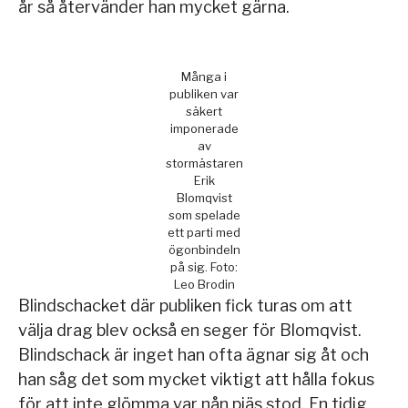
år så återvänder han mycket gärna.
Många i
publiken var
säkert
imponerade
av
stormästaren
Erik
Blomqvist
som spelade
ett parti med
ögonbindeln
på sig. Foto:
Leo Brodin
Blindschacket där publiken fick turas om att
välja drag blev också en seger för Blomqvist.
Blindschack är inget han ofta ägnar sig åt och
han såg det som mycket viktigt att hålla fokus
för att inte glömma var nån pjäs stod. En tidig