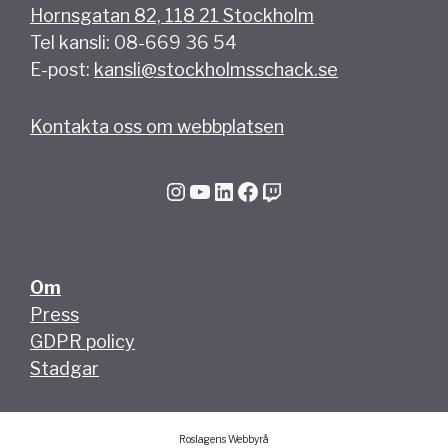
Hornsgatan 82, 118 21 Stockholm
Tel kansli: 08-669 36 54
E-post:
kansli@stockholmsschack.se
Kontakta oss om webbplatsen
Instagram
YouTube
LinkedIn
Facebook
Twitch
Om
Press
GDPR policy
Stadgar
Roslagens Webbyrå