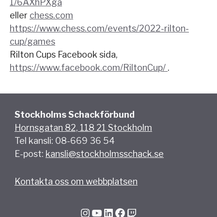
1/6AXhPXga
eller
chess.com
https://www.chess.com/events/2022-rilton-
cup/games
Rilton Cups Facebook sida,
https://www.facebook.com/RiltonCup/
.
Stockholms Schackförbund
Hornsgatan 82, 118 21 Stockholm
Tel kansli: 08-669 36 54
E-post:
kansli@stockholmsschack.se
Kontakta oss om webbplatsen
Instagram
YouTube
LinkedIn
Facebook
Twitch