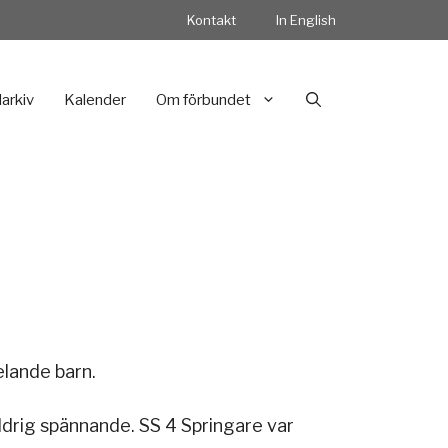
Kontakt
In English
darkiv
Kalender
Om förbundet
elande barn.
drig spännande. SS 4 Springare var