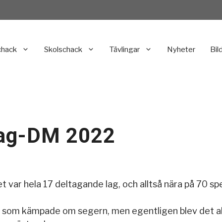
chack
Skolschack
Tävlingar
Nyheter
Bil
Lag-DM 2022
t var hela 17 deltagande lag, och alltså nära på 70 sp
g som kämpade om segern, men egentligen blev det al