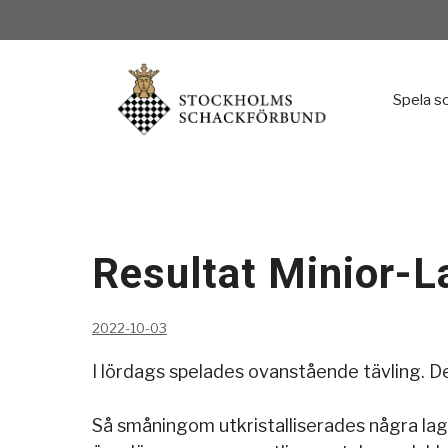
Hoppa
till
innehåll
Spela s
Resultat Minior-
2022-10-03
I lördags spelades ovanstående tävling. De
Så småningom utkristalliserades några la