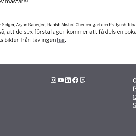
ev mästare!
ar Seiger, Aryan Banerjee, Hanish Akshat Chenchugari och Pratyush Tripa
att de sex första lagen kommer att få dels en pokal t
 bilder från tävlingen
här
.
Instagram
YouTube
LinkedIn
Facebook
Twitch
P
G
S