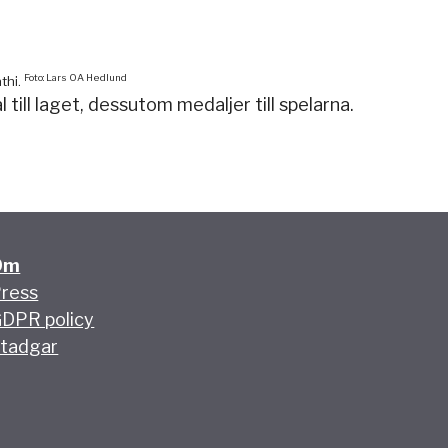
Foto: Lars OA Hedlund
thi.
ill laget, dessutom medaljer till spelarna.
Om
ress
DPR policy
tadgar