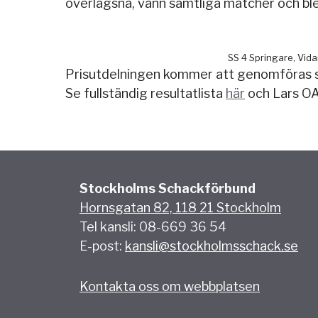
överlägsna, vann samtliga matcher och bl
SS 4 Springare, Vid
Prisutdelningen kommer att genomföras så, 
Se fullständig resultatlista
här
och Lars OAs
Stockholms Schackförbund
Hornsgatan 82, 118 21 Stockholm
Tel kansli: 08-669 36 54
E-post:
kansli@stockholmsschack.se
Kontakta oss om webbplatsen