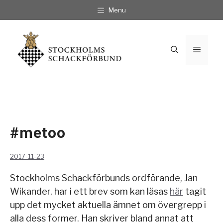
Hoppa
Menu
till
innehåll
Meny
#metoo
2017-11-23
Stockholms Schackförbunds ordförande, Jan
Wikander, har i ett brev som kan läsas
här
tagit
upp det mycket aktuella ämnet om övergrepp i
alla dess former. Han skriver bland annat att