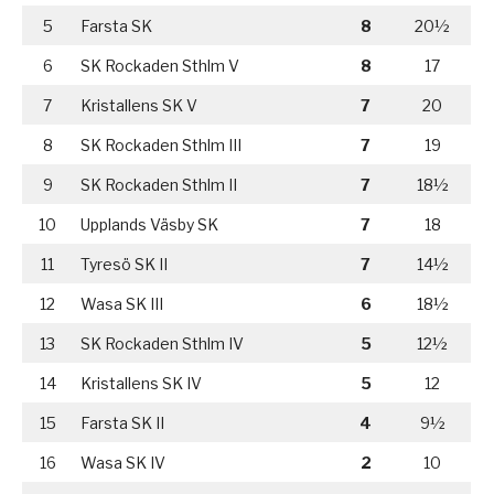
5
Farsta SK
8
20½
6
SK Rockaden Sthlm V
8
17
7
Kristallens SK V
7
20
8
SK Rockaden Sthlm III
7
19
9
SK Rockaden Sthlm II
7
18½
10
Upplands Väsby SK
7
18
11
Tyresö SK II
7
14½
12
Wasa SK III
6
18½
13
SK Rockaden Sthlm IV
5
12½
14
Kristallens SK IV
5
12
15
Farsta SK II
4
9½
16
Wasa SK IV
2
10