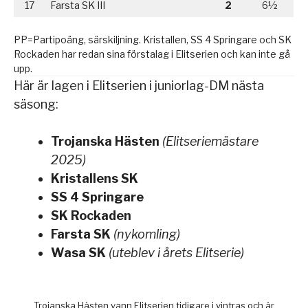
17
Farsta SK III
2
6½
PP=Partipoäng, särskiljning. Kristallen, SS 4 Springare och SK
Rockaden har redan sina förstalag i Elitserien och kan inte gå
upp.
Här är lagen i Elitserien i juniorlag-DM nästa
säsong:
Trojanska Hästen
(Elitseriemästare
2025)
Kristallens SK
SS 4 Springare
SK Rockaden
Farsta SK
(nykomling)
Wasa SK
(uteblev i årets Elitserie)
Trojanska Hästen vann Elitserien tidigare i vintras och är