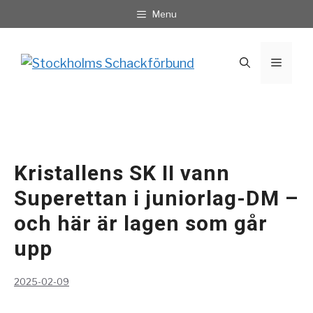
Hoppa
Menu
till
innehåll
Meny
Kristallens SK II vann
Superettan i juniorlag-DM –
och här är lagen som går
upp
2025-02-09