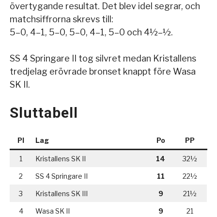
övertygande resultat. Det blev idel segrar, och
matchsiffrorna skrevs till:
5–0, 4–1, 5–0, 5–0, 4–1, 5–0 och 4½–½.
SS 4 Springare II tog silvret medan Kristallens
tredjelag erövrade bronset knappt före Wasa
SK II.
Sluttabell
Pl
Lag
Po
PP
1
Kristallens SK II
14
32½
2
SS 4 Springare II
11
22½
3
Kristallens SK III
9
21½
4
Wasa SK II
9
21