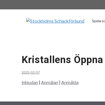
Hoppa
till
innehåll
Spela s
Kristallens Öppna
2025-02-07
Inbjudan
|
Anmälan
|
Anmälda