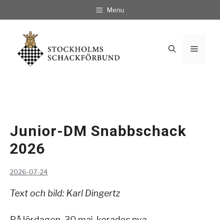
Hoppa
Menu
till
innehåll
Meny
Junior-DM Snabbschack
2026
2026-07-24
Text och bild: Karl Dingertz
På lördagen, 30 maj, korades nya