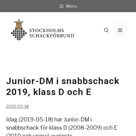
Hoppa
Menu
till
innehåll
Meny
Junior-DM i snabbschack
2019, klass D och E
2019-05-18
Idag (2019-05-18) har Junior-DM i
snabbschack för klass D (2008-2009) och E
(2010 och yngre) avgjorts.