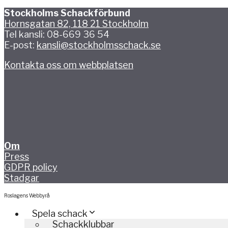
Stockholms Schackförbund
Hornsgatan 82, 118 21 Stockholm
Tel kansli: 08-669 36 54
E-post:
kansli@stockholmsschack.se
Kontakta oss om webbplatsen
Om
Press
GDPR policy
Stadgar
Roslagens Webbyrå
Spela schack
Schackklubbar