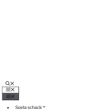
Meny
Meny
Spela schack