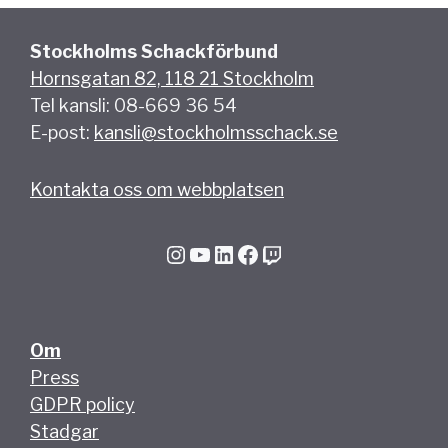
Stockholms Schackförbund
Hornsgatan 82, 118 21 Stockholm
Tel kansli: 08-669 36 54
E-post:
kansli@stockholmsschack.se
Kontakta oss om webbplatsen
Instagram
YouTube
LinkedIn
Facebook
Twitch
Om
Press
GDPR policy
Stadgar