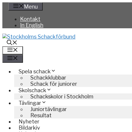
Hoppa
Menu
till
innehåll
Kontakt
In English
Meny
Meny
Spela schack
Schackklubbar
Schack för juniorer
Skolschack
Schackskolor i Stockholm
Tävlingar
Juniortävlingar
Resultat
Nyheter
Bildarkiv