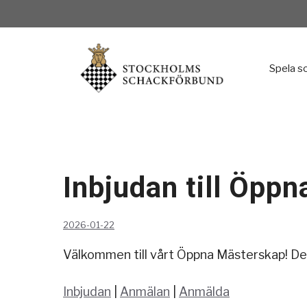
Hoppa
till
innehåll
Spela s
Inbjudan till Öpp
2026-01-22
Välkommen till vårt Öppna Mästerskap! Det
Inbjudan
|
Anmälan
|
Anmälda