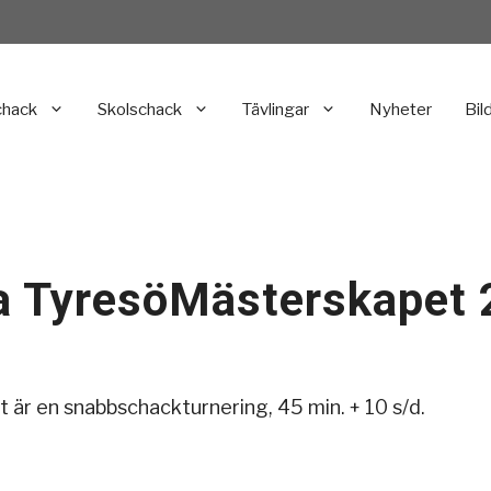
chack
Skolschack
Tävlingar
Nyheter
Bil
na TyresöMästerskapet
 är en snabbschackturnering, 45 min. + 10 s/d.