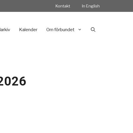
Kontakt
In English
darkiv
Kalender
Om förbundet
 2026