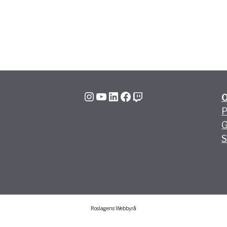
Instagram
YouTube
LinkedIn
Facebook
Twitch
P
G
S
Roslagens Webbyrå