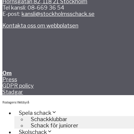
Hornsgatan 82, 118 21 Stockholm
Tel kansli: 08-669 36 54
E-post:
kansli@stockholmsschack.se
Kontakta oss om webbplatsen
Om
Press
GDPR policy
Stadgar
Roslagens Webbyrå
Spela schack
Schackklubbar
Schack för juniorer
Skolschack