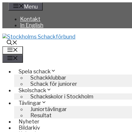
Hoppa
Menu
till
innehåll
Kontakt
In English
Meny
Meny
Spela schack
Schackklubbar
Schack för juniorer
Skolschack
Schackskolor i Stockholm
Tävlingar
Juniortävlingar
Resultat
Nyheter
Bildarkiv