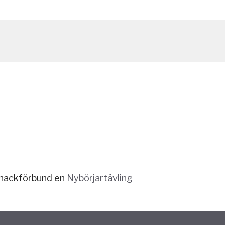
chackförbund en
Nybörjartävling