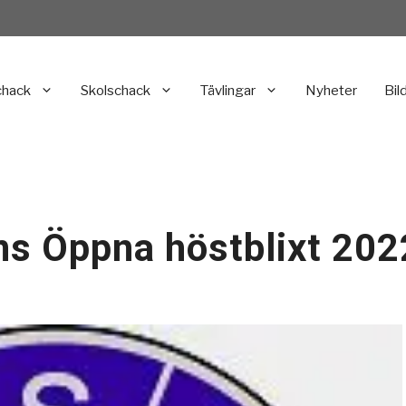
chack
Skolschack
Tävlingar
Nyheter
Bil
ens Öppna höstblixt 202