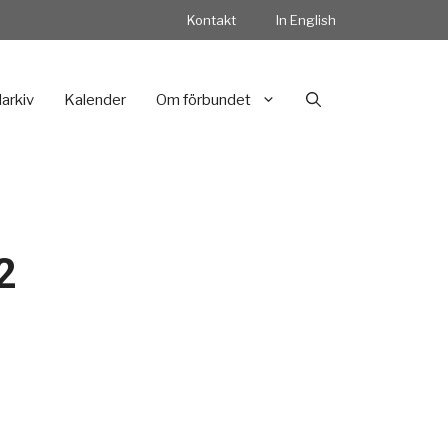
Kontakt
In English
darkiv
Kalender
Om förbundet
2