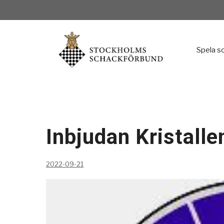
Hoppa
till
innehåll
Spela s
Inbjudan Kristall
2022-09-21