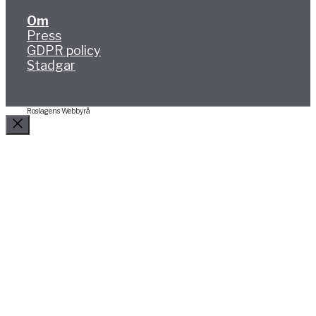
Om
Press
GDPR policy
Stadgar
Roslagens Webbyrå
Stäng