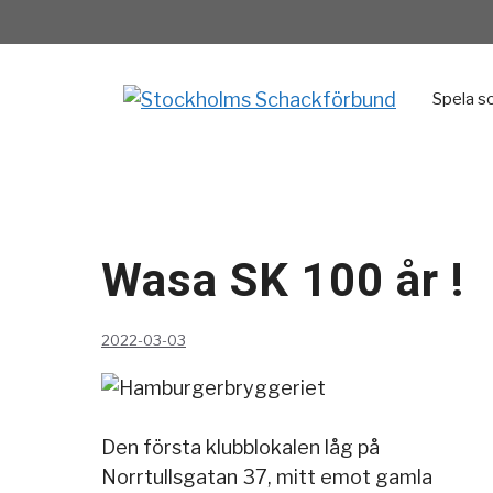
Hoppa
till
innehåll
Spela s
Wasa SK 100 år !
2022-03-03
Den första klubblokalen låg på
Norrtullsgatan 37, mitt emot gamla