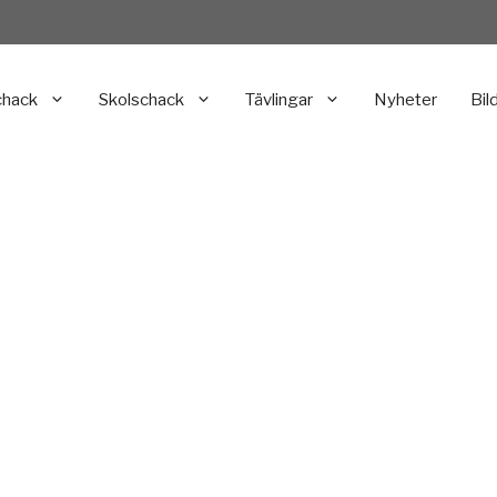
chack
Skolschack
Tävlingar
Nyheter
Bil