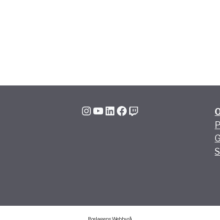
Instagram
YouTube
LinkedIn
Facebook
Twitch
P
G
S
Roslagens Webbyrå