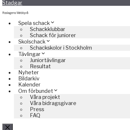
Stadgar
Roslagens Webbyrå
Spela schack
Schackklubbar
Schack för juniorer
Skolschack
Schackskolor i Stockholm
Tävlingar
Juniortävlingar
Resultat
Nyheter
Bildarkiv
Kalender
Om förbundet
Våra projekt
Våra bidragsgivare
Press
FAQ