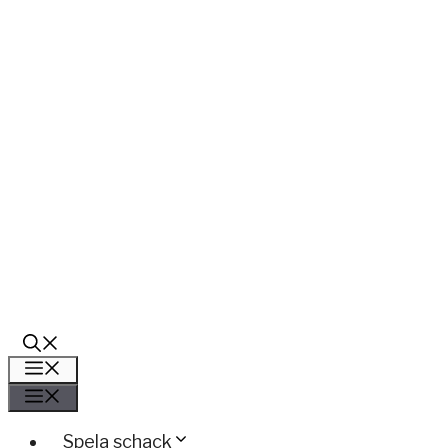
Meny
Meny
Spela schack