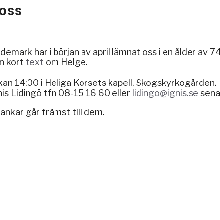
 oss
rk har i början av april lämnat oss i en ålder av 74
en kort
text
om Helge.
an 14:00 i Heliga Korsets kapell, Skogskyrkogården.
is Lidingö tfn 08-15 16 60 eller
lidingo@ignis.se
sena
ankar går främst till dem.