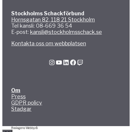
Stockholms Schackförbund
Hornsgatan 82, 118 21 Stockholm
Tel kansli: 08-669 36 54
E-post:
kansli@stockholmsschack.se
Kontakta oss om webbplatsen
Instagram
YouTube
LinkedIn
Facebook
Twitch
Om
Press
GDPR policy
Stadgar
Roslagens Webbyrå